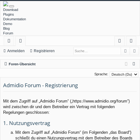
Download
Plugins
Dokumentation
Demo
Blog
Forum
Such
E
ch
or
n
eg
Anmelden
Registrieren
ne
en
m
ist
S
Foren-Übersicht
llz
el
rie
u
Sprache:
c
ug
de
re
Admidio Forum - Registrierung
h
rif
n
n
e
f
Mit dem Zugriff auf „Admidio Forum“ („https://www.admidio.org/forum“)
wird zwischen dir und dem Betreiber ein Vertrag mit folgenden
Regelungen geschlossen:
1. Nutzungsvertrag
Mit dem Zugriff auf „Admidio Forum“ (im Folgenden „das Board“)
schließt du einen Nutzungsvertrag mit dem Betreiber des Boards