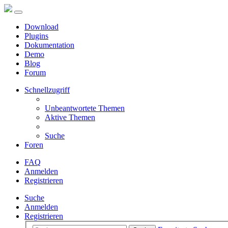
Download
Plugins
Dokumentation
Demo
Blog
Forum
Schnellzugriff
Unbeantwortete Themen
Aktive Themen
Suche
Foren
FAQ
Anmelden
Registrieren
Suche
Anmelden
Registrieren