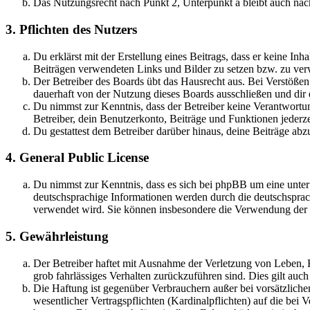
Das Nutzungsrecht nach Punkt 2, Unterpunkt a bleibt auch na
3. Pflichten des Nutzers
Du erklärst mit der Erstellung eines Beitrags, dass er keine Inh
Beiträgen verwendeten Links und Bilder zu setzen bzw. zu ve
Der Betreiber des Boards übt das Hausrecht aus. Bei Verstöße
dauerhaft von der Nutzung dieses Boards ausschließen und dir e
Du nimmst zur Kenntnis, dass der Betreiber keine Verantwortung 
Betreiber, dein Benutzerkonto, Beiträge und Funktionen jederze
Du gestattest dem Betreiber darüber hinaus, deine Beiträge abz
4. General Public License
Du nimmst zur Kenntnis, dass es sich bei phpBB um eine unter
deutschsprachige Informationen werden durch die deutschsprac
verwendet wird. Sie können insbesondere die Verwendung der S
5. Gewährleistung
Der Betreiber haftet mit Ausnahme der Verletzung von Leben, Kö
grob fahrlässiges Verhalten zurückzuführen sind. Dies gilt au
Die Haftung ist gegenüber Verbrauchern außer bei vorsätzlich
wesentlicher Vertragspflichten (Kardinalpflichten) auf die be