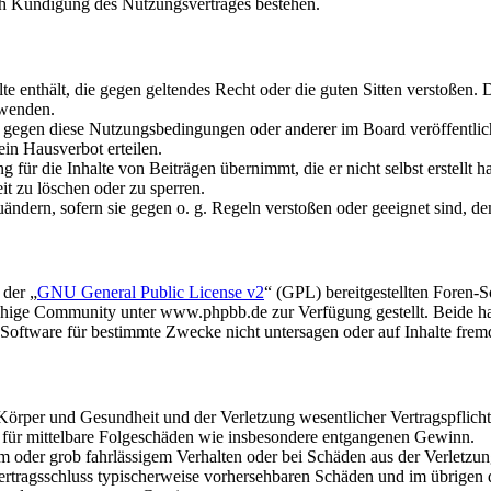
ch Kündigung des Nutzungsvertrages bestehen.
alte enthält, die gegen geltendes Recht oder die guten Sitten verstoßen. 
rwenden.
n gegen diese Nutzungsbedingungen oder anderer im Board veröffentli
in Hausverbot erteilen.
für die Inhalte von Beiträgen übernimmt, die er nicht selbst erstellt 
it zu löschen oder zu sperren.
uändern, sofern sie gegen o. g. Regeln verstoßen oder geeignet sind, 
 der „
GNU General Public License v2
“ (GPL) bereitgestellten Foren
hige Community unter www.phpbb.de zur Verfügung gestellt. Beide hab
oftware für bestimmte Zwecke nicht untersagen oder auf Inhalte frem
rper und Gesundheit und der Verletzung wesentlicher Vertragspflichten
ch für mittelbare Folgeschäden wie insbesondere entgangenen Gewinn.
em oder grob fahrlässigem Verhalten oder bei Schäden aus der Verletz
i Vertragsschluss typischerweise vorhersehbaren Schäden und im übrigen