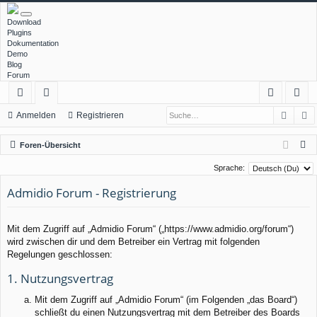
Download
Plugins
Dokumentation
Demo
Blog
Forum
Such
E
ch
or
n
eg
Anmelden
Registrieren
ne
en
m
ist
S
Foren-Übersicht
llz
el
rie
u
Sprache:
c
ug
de
re
Admidio Forum - Registrierung
h
rif
n
n
e
f
Mit dem Zugriff auf „Admidio Forum“ („https://www.admidio.org/forum“)
wird zwischen dir und dem Betreiber ein Vertrag mit folgenden
Regelungen geschlossen:
1. Nutzungsvertrag
Mit dem Zugriff auf „Admidio Forum“ (im Folgenden „das Board“)
schließt du einen Nutzungsvertrag mit dem Betreiber des Boards