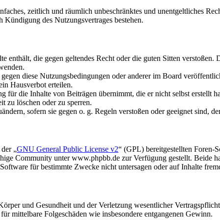
 einfaches, zeitlich und räumlich unbeschränktes und unentgeltliches R
ch Kündigung des Nutzungsvertrages bestehen.
alte enthält, die gegen geltendes Recht oder die guten Sitten verstoßen. 
rwenden.
n gegen diese Nutzungsbedingungen oder anderer im Board veröffentli
in Hausverbot erteilen.
für die Inhalte von Beiträgen übernimmt, die er nicht selbst erstellt 
it zu löschen oder zu sperren.
uändern, sofern sie gegen o. g. Regeln verstoßen oder geeignet sind, 
 der „
GNU General Public License v2
“ (GPL) bereitgestellten Foren
hige Community unter www.phpbb.de zur Verfügung gestellt. Beide hab
oftware für bestimmte Zwecke nicht untersagen oder auf Inhalte frem
rper und Gesundheit und der Verletzung wesentlicher Vertragspflichten
ch für mittelbare Folgeschäden wie insbesondere entgangenen Gewinn.