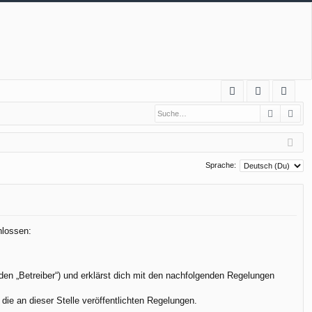
S
Suche
Erw
FA
n
eg
Q
m
ist
el
rie
Sprache:
de
re
n
n
hlossen:
den „Betreiber“) und erklärst dich mit den nachfolgenden Regelungen
die an dieser Stelle veröffentlichten Regelungen.