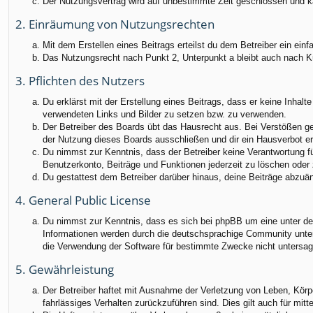
Der Nutzungsvertrag wird auf unbestimmte Zeit geschlossen und ka
2. Einräumung von Nutzungsrechten
Mit dem Erstellen eines Beitrags erteilst du dem Betreiber ein ei
Das Nutzungsrecht nach Punkt 2, Unterpunkt a bleibt auch nach 
3. Pflichten des Nutzers
Du erklärst mit der Erstellung eines Beitrags, dass er keine Inhalt
verwendeten Links und Bilder zu setzen bzw. zu verwenden.
Der Betreiber des Boards übt das Hausrecht aus. Bei Verstößen g
der Nutzung dieses Boards ausschließen und dir ein Hausverbot ert
Du nimmst zur Kenntnis, dass der Betreiber keine Verantwortung für
Benutzerkonto, Beiträge und Funktionen jederzeit zu löschen oder 
Du gestattest dem Betreiber darüber hinaus, deine Beiträge abzuä
4. General Public License
Du nimmst zur Kenntnis, dass es sich bei phpBB um eine unter der
Informationen werden durch die deutschsprachige Community unter 
die Verwendung der Software für bestimmte Zwecke nicht untersag
5. Gewährleistung
Der Betreiber haftet mit Ausnahme der Verletzung von Leben, Körper
fahrlässiges Verhalten zurückzuführen sind. Dies gilt auch für m