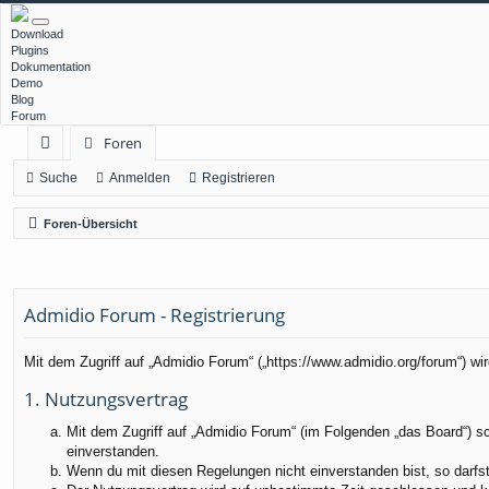
Download
Plugins
Dokumentation
Demo
Blog
Forum
Foren
ch
Suche
Anmelden
Registrieren
ne
Foren-Übersicht
llz
ug
Admidio Forum - Registrierung
rif
f
Mit dem Zugriff auf „Admidio Forum“ („https://www.admidio.org/forum“) w
1. Nutzungsvertrag
Mit dem Zugriff auf „Admidio Forum“ (im Folgenden „das Board“) s
einverstanden.
Wenn du mit diesen Regelungen nicht einverstanden bist, so darfst 