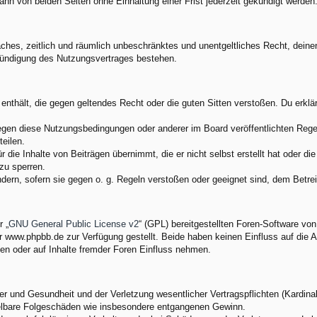
nn von beiden Seiten ohne Einhaltung einer Frist jederzeit gekündigt werden
nfaches, zeitlich und räumlich unbeschränktes und unentgeltliches Recht, dei
Kündigung des Nutzungsvertrages bestehen.
e enthält, die gegen geltendes Recht oder die guten Sitten verstoßen. Du erkl
egen diese Nutzungsbedingungen oder anderer im Board veröffentlichten Rege
eilen.
 die Inhalte von Beiträgen übernimmt, die er nicht selbst erstellt hat oder d
zu sperren.
ndern, sofern sie gegen o. g. Regeln verstoßen oder geeignet sind, dem Betr
 „
GNU General Public License v2
“ (GPL) bereitgestellten Foren-Software v
www.phpbb.de zur Verfügung gestellt. Beide haben keinen Einfluss auf die A
en oder auf Inhalte fremder Foren Einfluss nehmen.
 und Gesundheit und der Verletzung wesentlicher Vertragspflichten (Kardinalp
ittelbare Folgeschäden wie insbesondere entgangenen Gewinn.