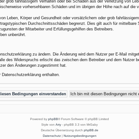
der grob fahrlässigem Verhalten oder bei Schäden aus der Verletzung von Leb
 typischerweise vorhersehbaren Schäden und im übrigen der Höhe nach auf die 
von Leben, Körper und Gesundheit oder vorsätzlichem oder grob fahrlässigem 
tragstypischen Durchschnittsschäden begrenzt. Dies gilt auch für mittelbar
gunsten der Mitarbeiter und Erfüllungsgehilfen des Betreibers.
ben unberührt.
enschutzerklärung zu ändern. Die Änderung wird dem Nutzer per E-Mail mitgete
alle des Widerspruchs erlischt das zwischen dem Betreiber und dem Nutzer be
utzer den Änderungen zugestimmt hat.
r Datenschutzerklärung enthalten.
Powered by
phpBB
® Forum Software © phpBB Limited
Style von
Arty
- phpBB 3.3 von MrGaby
Deutsche Übersetzung durch
phpBB.de
Datenschutz
|
Nutzungsbedingungen