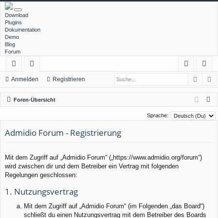
Download
Plugins
Dokumentation
Demo
Blog
Forum
Such
E
ch
or
n
eg
Anmelden
Registrieren
ne
en
m
ist
S
Foren-Übersicht
llz
el
rie
u
Sprache:
c
ug
de
re
Admidio Forum - Registrierung
h
rif
n
n
e
f
Mit dem Zugriff auf „Admidio Forum“ („https://www.admidio.org/forum“)
wird zwischen dir und dem Betreiber ein Vertrag mit folgenden
Regelungen geschlossen:
1. Nutzungsvertrag
Mit dem Zugriff auf „Admidio Forum“ (im Folgenden „das Board“)
schließt du einen Nutzungsvertrag mit dem Betreiber des Boards