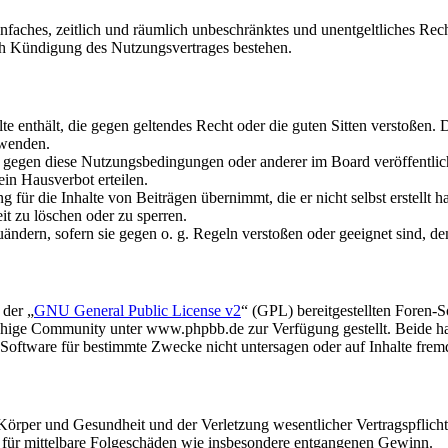
 einfaches, zeitlich und räumlich unbeschränktes und unentgeltliches R
ch Kündigung des Nutzungsvertrages bestehen.
alte enthält, die gegen geltendes Recht oder die guten Sitten verstoßen. 
rwenden.
n gegen diese Nutzungsbedingungen oder anderer im Board veröffentli
in Hausverbot erteilen.
für die Inhalte von Beiträgen übernimmt, die er nicht selbst erstellt 
it zu löschen oder zu sperren.
uändern, sofern sie gegen o. g. Regeln verstoßen oder geeignet sind, 
 der „
GNU General Public License v2
“ (GPL) bereitgestellten Foren
hige Community unter www.phpbb.de zur Verfügung gestellt. Beide hab
oftware für bestimmte Zwecke nicht untersagen oder auf Inhalte frem
rper und Gesundheit und der Verletzung wesentlicher Vertragspflichten
ch für mittelbare Folgeschäden wie insbesondere entgangenen Gewinn.