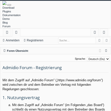
Download
Plugins
Dokumentation
Demo
Blog
Forum
Such
E
ch
or
n
eg
Anmelden
Registrieren
ne
en
m
ist
S
Foren-Übersicht
llz
el
rie
u
Sprache:
c
ug
de
re
Admidio Forum - Registrierung
h
rif
n
n
e
f
Mit dem Zugriff auf „Admidio Forum“ („https://www.admidio.org/forum“)
wird zwischen dir und dem Betreiber ein Vertrag mit folgenden
Regelungen geschlossen:
1. Nutzungsvertrag
Mit dem Zugriff auf „Admidio Forum“ (im Folgenden „das Board“)
schließt du einen Nutzungsvertrag mit dem Betreiber des Boards