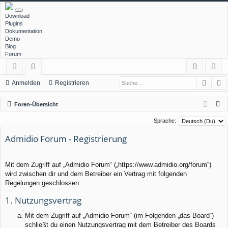
Download
Plugins
Dokumentation
Demo
Blog
Forum
Such
E
ch
or
n
eg
Anmelden
Registrieren
ne
en
m
ist
S
Foren-Übersicht
llz
el
rie
u
Sprache:
c
ug
de
re
Admidio Forum - Registrierung
h
rif
n
n
e
f
Mit dem Zugriff auf „Admidio Forum“ („https://www.admidio.org/forum“)
wird zwischen dir und dem Betreiber ein Vertrag mit folgenden
Regelungen geschlossen:
1. Nutzungsvertrag
Mit dem Zugriff auf „Admidio Forum“ (im Folgenden „das Board“)
schließt du einen Nutzungsvertrag mit dem Betreiber des Boards