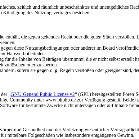
 einfaches, zeitlich und räumlich unbeschränktes und unentgeltliches R
ch Kündigung des Nutzungsvertrages bestehen.
alte enthält, die gegen geltendes Recht oder die guten Sitten verstoßen. 
rwenden.
n gegen diese Nutzungsbedingungen oder anderer im Board veröffentli
in Hausverbot erteilen.
für die Inhalte von Beiträgen übernimmt, die er nicht selbst erstellt 
it zu löschen oder zu sperren.
uändern, sofern sie gegen o. g. Regeln verstoßen oder geeignet sind, 
 der „
GNU General Public License v2
“ (GPL) bereitgestellten Foren
hige Community unter www.phpbb.de zur Verfügung gestellt. Beide hab
oftware für bestimmte Zwecke nicht untersagen oder auf Inhalte frem
rper und Gesundheit und der Verletzung wesentlicher Vertragspflichten
ch für mittelbare Folgeschäden wie insbesondere entgangenen Gewinn.