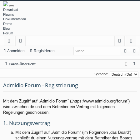
Download
Plugins
Dokumentation
Demo
Blog
Forum
Such
E
ch
or
n
eg
Anmelden
Registrieren
ne
en
m
ist
S
Foren-Übersicht
llz
el
rie
u
Sprache:
c
ug
de
re
Admidio Forum - Registrierung
h
rif
n
n
e
f
Mit dem Zugriff auf „Admidio Forum“ („https://www.admidio.org/forum“)
wird zwischen dir und dem Betreiber ein Vertrag mit folgenden
Regelungen geschlossen:
1. Nutzungsvertrag
Mit dem Zugriff auf „Admidio Forum“ (im Folgenden „das Board“)
schließt du einen Nutzungsvertrag mit dem Betreiber des Boards