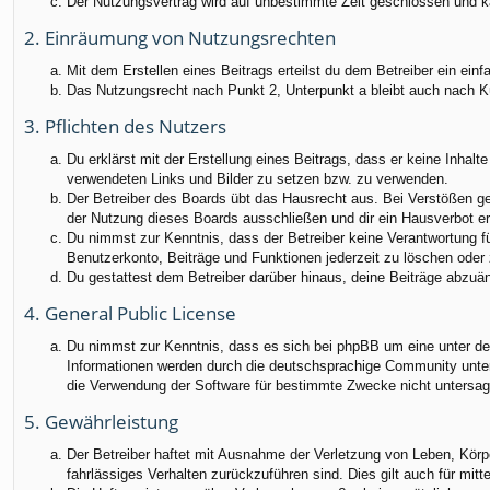
Der Nutzungsvertrag wird auf unbestimmte Zeit geschlossen und ka
2. Einräumung von Nutzungsrechten
Mit dem Erstellen eines Beitrags erteilst du dem Betreiber ein ei
Das Nutzungsrecht nach Punkt 2, Unterpunkt a bleibt auch nach 
3. Pflichten des Nutzers
Du erklärst mit der Erstellung eines Beitrags, dass er keine Inhalt
verwendeten Links und Bilder zu setzen bzw. zu verwenden.
Der Betreiber des Boards übt das Hausrecht aus. Bei Verstößen g
der Nutzung dieses Boards ausschließen und dir ein Hausverbot ert
Du nimmst zur Kenntnis, dass der Betreiber keine Verantwortung für
Benutzerkonto, Beiträge und Funktionen jederzeit zu löschen oder 
Du gestattest dem Betreiber darüber hinaus, deine Beiträge abzuä
4. General Public License
Du nimmst zur Kenntnis, dass es sich bei phpBB um eine unter der
Informationen werden durch die deutschsprachige Community unter 
die Verwendung der Software für bestimmte Zwecke nicht untersag
5. Gewährleistung
Der Betreiber haftet mit Ausnahme der Verletzung von Leben, Körper
fahrlässiges Verhalten zurückzuführen sind. Dies gilt auch für m