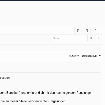
S
Suche
Erw
FA
n
eg
Q
m
ist
el
rie
Sprache:
de
re
n
n
hlossen:
den „Betreiber“) und erklärst dich mit den nachfolgenden Regelungen
die an dieser Stelle veröffentlichten Regelungen.