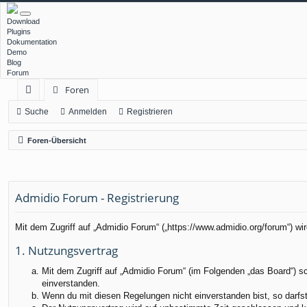
Download
Plugins
Dokumentation
Demo
Blog
Forum
Foren
ch
Suche
Anmelden
Registrieren
ne
Foren-Übersicht
llz
ug
Admidio Forum - Registrierung
rif
f
Mit dem Zugriff auf „Admidio Forum“ („https://www.admidio.org/forum“) w
1. Nutzungsvertrag
Mit dem Zugriff auf „Admidio Forum“ (im Folgenden „das Board“) s
einverstanden.
Wenn du mit diesen Regelungen nicht einverstanden bist, so darfst 