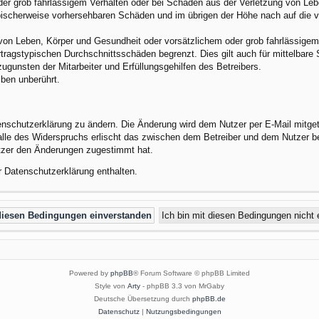
der grob fahrlässigem Verhalten oder bei Schäden aus der Verletzung von Leb
 typischerweise vorhersehbaren Schäden und im übrigen der Höhe nach auf die 
von Leben, Körper und Gesundheit oder vorsätzlichem oder grob fahrlässigem 
tragstypischen Durchschnittsschäden begrenzt. Dies gilt auch für mittelbar
gunsten der Mitarbeiter und Erfüllungsgehilfen des Betreibers.
ben unberührt.
enschutzerklärung zu ändern. Die Änderung wird dem Nutzer per E-Mail mitgete
alle des Widerspruchs erlischt das zwischen dem Betreiber und dem Nutzer be
utzer den Änderungen zugestimmt hat.
r Datenschutzerklärung enthalten.
Powered by
phpBB
® Forum Software © phpBB Limited
Style von
Arty
- phpBB 3.3 von MrGaby
Deutsche Übersetzung durch
phpBB.de
Datenschutz
|
Nutzungsbedingungen