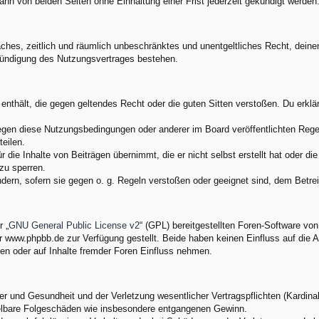
nn von beiden Seiten ohne Einhaltung einer Frist jederzeit gekündigt werden
nfaches, zeitlich und räumlich unbeschränktes und unentgeltliches Recht, dei
Kündigung des Nutzungsvertrages bestehen.
e enthält, die gegen geltendes Recht oder die guten Sitten verstoßen. Du erkl
egen diese Nutzungsbedingungen oder anderer im Board veröffentlichten Rege
eilen.
 die Inhalte von Beiträgen übernimmt, die er nicht selbst erstellt hat oder d
zu sperren.
ndern, sofern sie gegen o. g. Regeln verstoßen oder geeignet sind, dem Betr
 „
GNU General Public License v2
“ (GPL) bereitgestellten Foren-Software v
www.phpbb.de zur Verfügung gestellt. Beide haben keinen Einfluss auf die A
en oder auf Inhalte fremder Foren Einfluss nehmen.
 und Gesundheit und der Verletzung wesentlicher Vertragspflichten (Kardinalp
ittelbare Folgeschäden wie insbesondere entgangenen Gewinn.