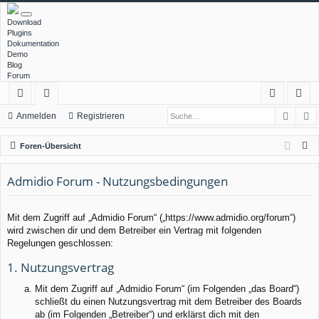
Download
Plugins
Dokumentation
Demo
Blog
Forum
Such
E
ch
or
n
eg
Anmelden
Registrieren
ne
en
m
ist
S
Foren-Übersicht
llz
el
rie
u
c
Admidio Forum - Nutzungsbedingungen
ug
de
re
h
rif
n
n
e
Mit dem Zugriff auf „Admidio Forum“ („https://www.admidio.org/forum“)
f
wird zwischen dir und dem Betreiber ein Vertrag mit folgenden
Regelungen geschlossen:
1. Nutzungsvertrag
Mit dem Zugriff auf „Admidio Forum“ (im Folgenden „das Board“)
schließt du einen Nutzungsvertrag mit dem Betreiber des Boards
ab (im Folgenden „Betreiber“) und erklärst dich mit den