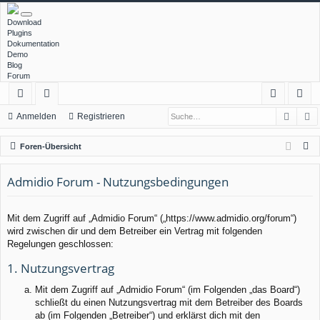
Download
Plugins
Dokumentation
Demo
Blog
Forum
Such
E
ch
or
n
eg
Anmelden
Registrieren
ne
en
m
ist
S
Foren-Übersicht
llz
el
rie
u
c
Admidio Forum - Nutzungsbedingungen
ug
de
re
h
rif
n
n
e
Mit dem Zugriff auf „Admidio Forum“ („https://www.admidio.org/forum“)
f
wird zwischen dir und dem Betreiber ein Vertrag mit folgenden
Regelungen geschlossen:
1. Nutzungsvertrag
Mit dem Zugriff auf „Admidio Forum“ (im Folgenden „das Board“)
schließt du einen Nutzungsvertrag mit dem Betreiber des Boards
ab (im Folgenden „Betreiber“) und erklärst dich mit den