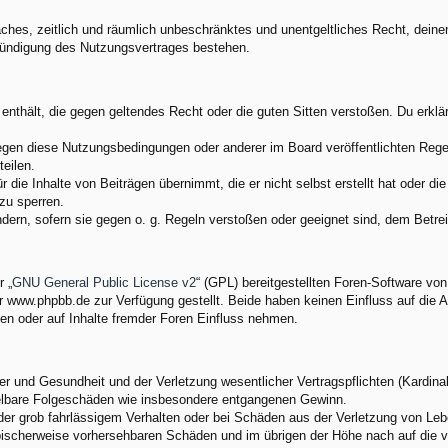
nfaches, zeitlich und räumlich unbeschränktes und unentgeltliches Recht, dei
Kündigung des Nutzungsvertrages bestehen.
e enthält, die gegen geltendes Recht oder die guten Sitten verstoßen. Du erkl
egen diese Nutzungsbedingungen oder anderer im Board veröffentlichten Rege
eilen.
 die Inhalte von Beiträgen übernimmt, die er nicht selbst erstellt hat oder d
zu sperren.
ndern, sofern sie gegen o. g. Regeln verstoßen oder geeignet sind, dem Betr
 „
GNU General Public License v2
“ (GPL) bereitgestellten Foren-Software v
www.phpbb.de zur Verfügung gestellt. Beide haben keinen Einfluss auf die A
en oder auf Inhalte fremder Foren Einfluss nehmen.
 und Gesundheit und der Verletzung wesentlicher Vertragspflichten (Kardinalp
ittelbare Folgeschäden wie insbesondere entgangenen Gewinn.
der grob fahrlässigem Verhalten oder bei Schäden aus der Verletzung von Leb
 typischerweise vorhersehbaren Schäden und im übrigen der Höhe nach auf die 