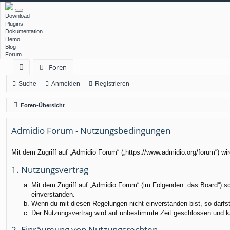
Download
Plugins
Dokumentation
Demo
Blog
Forum
Foren
ch
Suche
Anmelden
Registrieren
ne
Foren-Übersicht
llz
Admidio Forum - Nutzungsbedingungen
ug
rif
Mit dem Zugriff auf „Admidio Forum“ („https://www.admidio.org/forum“) w
f
1. Nutzungsvertrag
Mit dem Zugriff auf „Admidio Forum“ (im Folgenden „das Board“) s
einverstanden.
Wenn du mit diesen Regelungen nicht einverstanden bist, so darfst 
Der Nutzungsvertrag wird auf unbestimmte Zeit geschlossen und ka
2. Einräumung von Nutzungsrechten