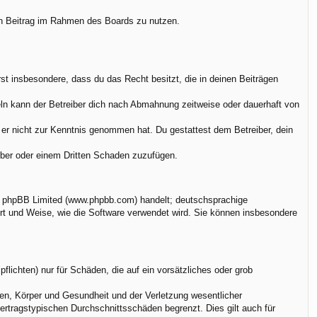
nen Beitrag im Rahmen des Boards zu nutzen.
ärst insbesondere, dass du das Recht besitzt, die in deinen Beiträgen
ln kann der Betreiber dich nach Abmahnung zeitweise oder dauerhaft von
ie er nicht zur Kenntnis genommen hat. Du gestattest dem Betreiber, dein
eiber oder einem Dritten Schaden zuzufügen.
on phpBB Limited (www.phpbb.com) handelt; deutschsprachige
rt und Weise, wie die Software verwendet wird. Sie können insbesondere
flichten) nur für Schäden, die auf ein vorsätzliches oder grob
en, Körper und Gesundheit und der Verletzung wesentlicher
vertragstypischen Durchschnittsschäden begrenzt. Dies gilt auch für