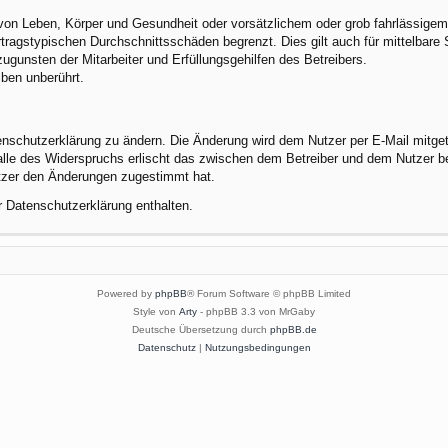
von Leben, Körper und Gesundheit oder vorsätzlichem oder grob fahrlässigem 
tragstypischen Durchschnittsschäden begrenzt. Dies gilt auch für mittelbar
gunsten der Mitarbeiter und Erfüllungsgehilfen des Betreibers.
ben unberührt.
enschutzerklärung zu ändern. Die Änderung wird dem Nutzer per E-Mail mitgete
alle des Widerspruchs erlischt das zwischen dem Betreiber und dem Nutzer be
utzer den Änderungen zugestimmt hat.
r Datenschutzerklärung enthalten.
Powered by
phpBB
® Forum Software © phpBB Limited
Style von
Arty
- phpBB 3.3 von MrGaby
Deutsche Übersetzung durch
phpBB.de
Datenschutz
|
Nutzungsbedingungen