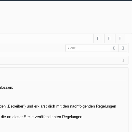
S
Suche
Erw
FA
n
eg
Q
m
ist
el
rie
de
re
n
n
hlossen:
den „Betreiber“) und erklärst dich mit den nachfolgenden Regelungen
die an dieser Stelle veröffentlichten Regelungen.
.