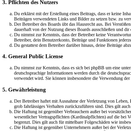
3. Pflichten des Nutzers
Du erklärst mit der Erstellung eines Beitrags, dass er keine Inh
Beiträgen verwendeten Links und Bilder zu setzen bzw. zu ve
Der Betreiber des Boards übt das Hausrecht aus. Bei Verstöße
dauerhaft von der Nutzung dieses Boards ausschließen und dir e
Du nimmst zur Kenntnis, dass der Betreiber keine Verantwortung 
Betreiber, dein Benutzerkonto, Beiträge und Funktionen jederze
Du gestattest dem Betreiber darüber hinaus, deine Beiträge abz
4. General Public License
Du nimmst zur Kenntnis, dass es sich bei phpBB um eine unter
deutschsprachige Informationen werden durch die deutschsprac
verwendet wird. Sie können insbesondere die Verwendung der S
5. Gewährleistung
Der Betreiber haftet mit Ausnahme der Verletzung von Leben, Kö
grob fahrlässiges Verhalten zurückzuführen sind. Dies gilt au
Die Haftung ist gegenüber Verbrauchern außer bei vorsätzlich
wesentlicher Vertragspflichten (Kardinalpflichten) auf die be
begrenzt. Dies gilt auch für mittelbare Folgeschäden wie ins
Die Haftung ist gegenüber Unternehmern außer bei der Verletzu