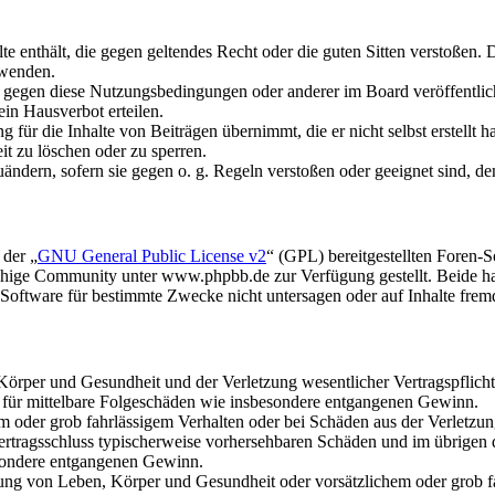
alte enthält, die gegen geltendes Recht oder die guten Sitten verstoßen. 
rwenden.
n gegen diese Nutzungsbedingungen oder anderer im Board veröffentli
in Hausverbot erteilen.
für die Inhalte von Beiträgen übernimmt, die er nicht selbst erstellt 
it zu löschen oder zu sperren.
uändern, sofern sie gegen o. g. Regeln verstoßen oder geeignet sind, 
 der „
GNU General Public License v2
“ (GPL) bereitgestellten Foren
hige Community unter www.phpbb.de zur Verfügung gestellt. Beide hab
oftware für bestimmte Zwecke nicht untersagen oder auf Inhalte frem
rper und Gesundheit und der Verletzung wesentlicher Vertragspflichten
ch für mittelbare Folgeschäden wie insbesondere entgangenen Gewinn.
em oder grob fahrlässigem Verhalten oder bei Schäden aus der Verletz
i Vertragsschluss typischerweise vorhersehbaren Schäden und im übrigen
besondere entgangenen Gewinn.
ng von Leben, Körper und Gesundheit oder vorsätzlichem oder grob fah