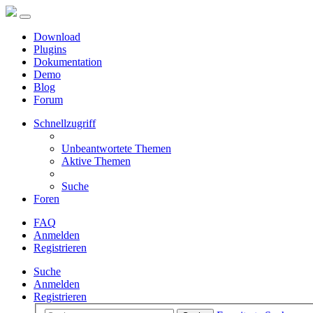
Download
Plugins
Dokumentation
Demo
Blog
Forum
Schnellzugriff
Unbeantwortete Themen
Aktive Themen
Suche
Foren
FAQ
Anmelden
Registrieren
Suche
Anmelden
Registrieren