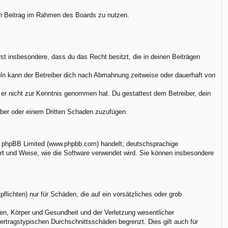
nen Beitrag im Rahmen des Boards zu nutzen.
ärst insbesondere, dass du das Recht besitzt, die in deinen Beiträgen
ln kann der Betreiber dich nach Abmahnung zeitweise oder dauerhaft von
ie er nicht zur Kenntnis genommen hat. Du gestattest dem Betreiber, dein
eiber oder einem Dritten Schaden zuzufügen.
on phpBB Limited (www.phpbb.com) handelt; deutschsprachige
rt und Weise, wie die Software verwendet wird. Sie können insbesondere
flichten) nur für Schäden, die auf ein vorsätzliches oder grob
en, Körper und Gesundheit und der Verletzung wesentlicher
vertragstypischen Durchschnittsschäden begrenzt. Dies gilt auch für