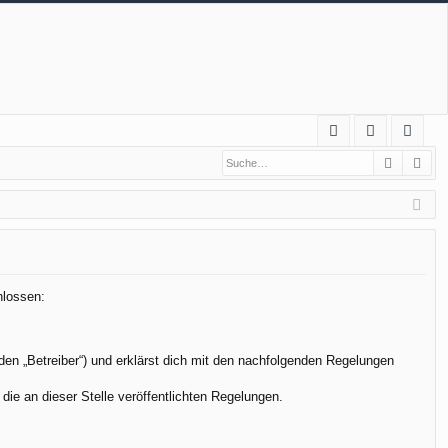
S
Suche
Erw
FA
n
eg
Q
m
ist
el
rie
de
re
n
n
hlossen:
den „Betreiber“) und erklärst dich mit den nachfolgenden Regelungen
die an dieser Stelle veröffentlichten Regelungen.
.