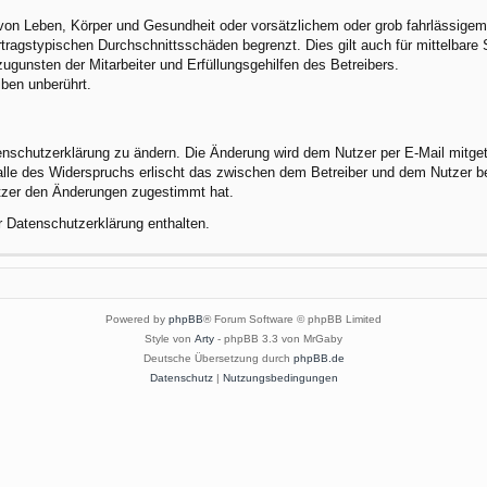
von Leben, Körper und Gesundheit oder vorsätzlichem oder grob fahrlässigem 
tragstypischen Durchschnittsschäden begrenzt. Dies gilt auch für mittelbar
gunsten der Mitarbeiter und Erfüllungsgehilfen des Betreibers.
ben unberührt.
enschutzerklärung zu ändern. Die Änderung wird dem Nutzer per E-Mail mitgete
alle des Widerspruchs erlischt das zwischen dem Betreiber und dem Nutzer be
utzer den Änderungen zugestimmt hat.
r Datenschutzerklärung enthalten.
Powered by
phpBB
® Forum Software © phpBB Limited
Style von
Arty
- phpBB 3.3 von MrGaby
Deutsche Übersetzung durch
phpBB.de
Datenschutz
|
Nutzungsbedingungen