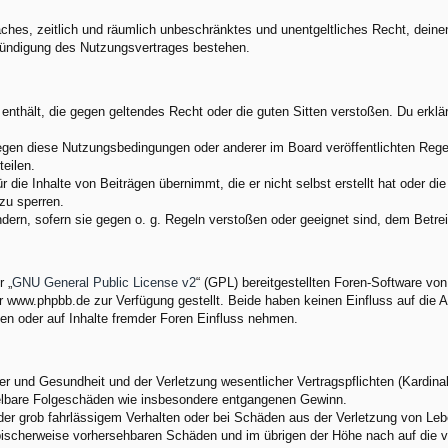
nfaches, zeitlich und räumlich unbeschränktes und unentgeltliches Recht, dei
Kündigung des Nutzungsvertrages bestehen.
e enthält, die gegen geltendes Recht oder die guten Sitten verstoßen. Du erkl
egen diese Nutzungsbedingungen oder anderer im Board veröffentlichten Rege
eilen.
 die Inhalte von Beiträgen übernimmt, die er nicht selbst erstellt hat oder d
zu sperren.
ndern, sofern sie gegen o. g. Regeln verstoßen oder geeignet sind, dem Betr
 „
GNU General Public License v2
“ (GPL) bereitgestellten Foren-Software v
www.phpbb.de zur Verfügung gestellt. Beide haben keinen Einfluss auf die A
en oder auf Inhalte fremder Foren Einfluss nehmen.
 und Gesundheit und der Verletzung wesentlicher Vertragspflichten (Kardinalp
ittelbare Folgeschäden wie insbesondere entgangenen Gewinn.
der grob fahrlässigem Verhalten oder bei Schäden aus der Verletzung von Leb
 typischerweise vorhersehbaren Schäden und im übrigen der Höhe nach auf die 