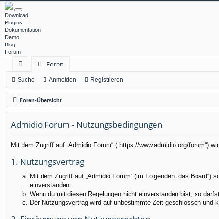
Download
Plugins
Dokumentation
Demo
Blog
Forum
Foren
ch
Suche
Anmelden
Registrieren
ne
Foren-Übersicht
llz
Admidio Forum - Nutzungsbedingungen
ug
rif
Mit dem Zugriff auf „Admidio Forum“ („https://www.admidio.org/forum“) w
f
1. Nutzungsvertrag
Mit dem Zugriff auf „Admidio Forum“ (im Folgenden „das Board“) s
einverstanden.
Wenn du mit diesen Regelungen nicht einverstanden bist, so darfst 
Der Nutzungsvertrag wird auf unbestimmte Zeit geschlossen und ka
2. Einräumung von Nutzungsrechten