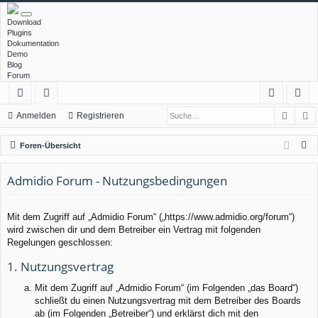
Download
Plugins
Dokumentation
Demo
Blog
Forum
Such
E
ch
or
n
eg
Anmelden
Registrieren
ne
en
m
ist
S
Foren-Übersicht
llz
el
rie
u
c
Admidio Forum - Nutzungsbedingungen
ug
de
re
h
rif
n
n
e
Mit dem Zugriff auf „Admidio Forum“ („https://www.admidio.org/forum“)
f
wird zwischen dir und dem Betreiber ein Vertrag mit folgenden
Regelungen geschlossen:
1. Nutzungsvertrag
Mit dem Zugriff auf „Admidio Forum“ (im Folgenden „das Board“)
schließt du einen Nutzungsvertrag mit dem Betreiber des Boards
ab (im Folgenden „Betreiber“) und erklärst dich mit den