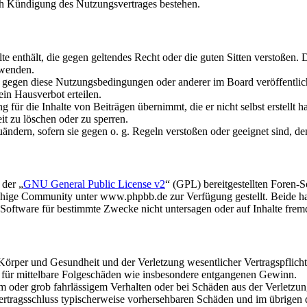
ch Kündigung des Nutzungsvertrages bestehen.
alte enthält, die gegen geltendes Recht oder die guten Sitten verstoßen. 
rwenden.
n gegen diese Nutzungsbedingungen oder anderer im Board veröffentli
in Hausverbot erteilen.
für die Inhalte von Beiträgen übernimmt, die er nicht selbst erstellt 
it zu löschen oder zu sperren.
uändern, sofern sie gegen o. g. Regeln verstoßen oder geeignet sind, 
 der „
GNU General Public License v2
“ (GPL) bereitgestellten Foren
hige Community unter www.phpbb.de zur Verfügung gestellt. Beide hab
oftware für bestimmte Zwecke nicht untersagen oder auf Inhalte frem
rper und Gesundheit und der Verletzung wesentlicher Vertragspflichten
ch für mittelbare Folgeschäden wie insbesondere entgangenen Gewinn.
em oder grob fahrlässigem Verhalten oder bei Schäden aus der Verletz
i Vertragsschluss typischerweise vorhersehbaren Schäden und im übrigen