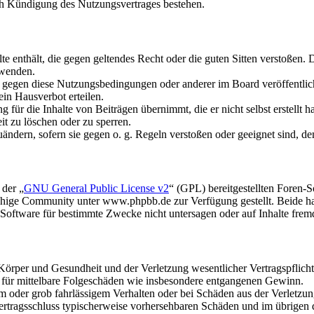
ch Kündigung des Nutzungsvertrages bestehen.
alte enthält, die gegen geltendes Recht oder die guten Sitten verstoßen. 
rwenden.
n gegen diese Nutzungsbedingungen oder anderer im Board veröffentli
in Hausverbot erteilen.
für die Inhalte von Beiträgen übernimmt, die er nicht selbst erstellt 
it zu löschen oder zu sperren.
uändern, sofern sie gegen o. g. Regeln verstoßen oder geeignet sind, 
 der „
GNU General Public License v2
“ (GPL) bereitgestellten Foren
hige Community unter www.phpbb.de zur Verfügung gestellt. Beide hab
oftware für bestimmte Zwecke nicht untersagen oder auf Inhalte frem
rper und Gesundheit und der Verletzung wesentlicher Vertragspflichten
ch für mittelbare Folgeschäden wie insbesondere entgangenen Gewinn.
em oder grob fahrlässigem Verhalten oder bei Schäden aus der Verletz
i Vertragsschluss typischerweise vorhersehbaren Schäden und im übrigen