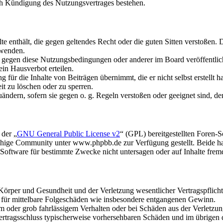
ch Kündigung des Nutzungsvertrages bestehen.
alte enthält, die gegen geltendes Recht oder die guten Sitten verstoßen. 
rwenden.
n gegen diese Nutzungsbedingungen oder anderer im Board veröffentli
in Hausverbot erteilen.
für die Inhalte von Beiträgen übernimmt, die er nicht selbst erstellt 
it zu löschen oder zu sperren.
uändern, sofern sie gegen o. g. Regeln verstoßen oder geeignet sind, 
 der „
GNU General Public License v2
“ (GPL) bereitgestellten Foren
hige Community unter www.phpbb.de zur Verfügung gestellt. Beide hab
oftware für bestimmte Zwecke nicht untersagen oder auf Inhalte frem
rper und Gesundheit und der Verletzung wesentlicher Vertragspflichten
ch für mittelbare Folgeschäden wie insbesondere entgangenen Gewinn.
em oder grob fahrlässigem Verhalten oder bei Schäden aus der Verletz
i Vertragsschluss typischerweise vorhersehbaren Schäden und im übrigen