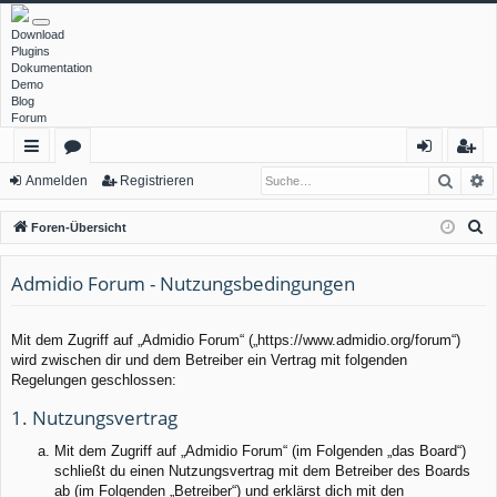
Download
Plugins
Dokumentation
Demo
Blog
Forum
Such
E
ch
or
n
eg
Anmelden
Registrieren
ne
en
m
ist
S
Foren-Übersicht
llz
el
rie
u
c
Admidio Forum - Nutzungsbedingungen
ug
de
re
h
rif
n
n
e
Mit dem Zugriff auf „Admidio Forum“ („https://www.admidio.org/forum“)
f
wird zwischen dir und dem Betreiber ein Vertrag mit folgenden
Regelungen geschlossen:
1. Nutzungsvertrag
Mit dem Zugriff auf „Admidio Forum“ (im Folgenden „das Board“)
schließt du einen Nutzungsvertrag mit dem Betreiber des Boards
ab (im Folgenden „Betreiber“) und erklärst dich mit den