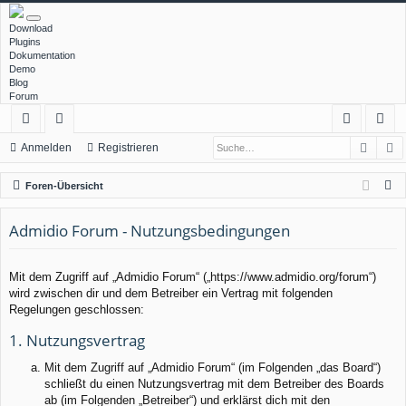
Download
Plugins
Dokumentation
Demo
Blog
Forum
Such
E
ch
or
n
eg
Anmelden
Registrieren
ne
en
m
ist
S
Foren-Übersicht
llz
el
rie
u
c
Admidio Forum - Nutzungsbedingungen
ug
de
re
h
rif
n
n
e
Mit dem Zugriff auf „Admidio Forum“ („https://www.admidio.org/forum“)
f
wird zwischen dir und dem Betreiber ein Vertrag mit folgenden
Regelungen geschlossen:
1. Nutzungsvertrag
Mit dem Zugriff auf „Admidio Forum“ (im Folgenden „das Board“)
schließt du einen Nutzungsvertrag mit dem Betreiber des Boards
ab (im Folgenden „Betreiber“) und erklärst dich mit den