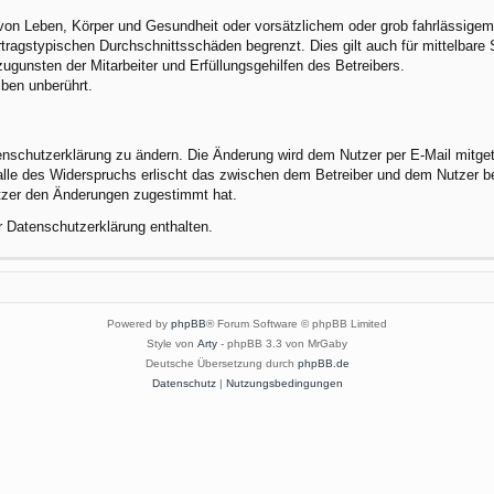
von Leben, Körper und Gesundheit oder vorsätzlichem oder grob fahrlässigem 
tragstypischen Durchschnittsschäden begrenzt. Dies gilt auch für mittelbar
gunsten der Mitarbeiter und Erfüllungsgehilfen des Betreibers.
ben unberührt.
enschutzerklärung zu ändern. Die Änderung wird dem Nutzer per E-Mail mitgete
alle des Widerspruchs erlischt das zwischen dem Betreiber und dem Nutzer be
utzer den Änderungen zugestimmt hat.
r Datenschutzerklärung enthalten.
Powered by
phpBB
® Forum Software © phpBB Limited
Style von
Arty
- phpBB 3.3 von MrGaby
Deutsche Übersetzung durch
phpBB.de
Datenschutz
|
Nutzungsbedingungen