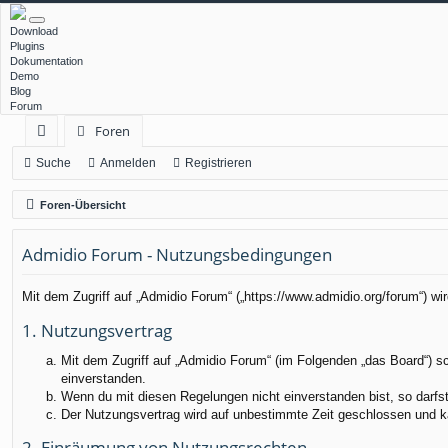
Download
Plugins
Dokumentation
Demo
Blog
Forum
Foren
ch
Suche
Anmelden
Registrieren
ne
Foren-Übersicht
llz
Admidio Forum - Nutzungsbedingungen
ug
rif
Mit dem Zugriff auf „Admidio Forum“ („https://www.admidio.org/forum“) w
f
1. Nutzungsvertrag
Mit dem Zugriff auf „Admidio Forum“ (im Folgenden „das Board“) s
einverstanden.
Wenn du mit diesen Regelungen nicht einverstanden bist, so darfst 
Der Nutzungsvertrag wird auf unbestimmte Zeit geschlossen und ka
2. Einräumung von Nutzungsrechten