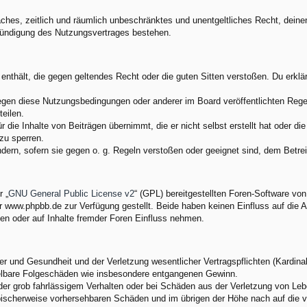
nfaches, zeitlich und räumlich unbeschränktes und unentgeltliches Recht, dei
Kündigung des Nutzungsvertrages bestehen.
e enthält, die gegen geltendes Recht oder die guten Sitten verstoßen. Du erkl
egen diese Nutzungsbedingungen oder anderer im Board veröffentlichten Rege
eilen.
 die Inhalte von Beiträgen übernimmt, die er nicht selbst erstellt hat oder d
zu sperren.
ndern, sofern sie gegen o. g. Regeln verstoßen oder geeignet sind, dem Betr
 „
GNU General Public License v2
“ (GPL) bereitgestellten Foren-Software v
www.phpbb.de zur Verfügung gestellt. Beide haben keinen Einfluss auf die A
en oder auf Inhalte fremder Foren Einfluss nehmen.
 und Gesundheit und der Verletzung wesentlicher Vertragspflichten (Kardinalp
ittelbare Folgeschäden wie insbesondere entgangenen Gewinn.
der grob fahrlässigem Verhalten oder bei Schäden aus der Verletzung von Leb
 typischerweise vorhersehbaren Schäden und im übrigen der Höhe nach auf die 