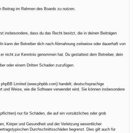
nen Beitrag im Rahmen des Boards zu nutzen.
ärst insbesondere, dass du das Recht besitzt, die in deinen Beiträgen
ln kann der Betreiber dich nach Abmahnung zeitweise oder dauerhaft von
ie er nicht zur Kenntnis genommen hat. Du gestattest dem Betreiber, dein
eiber oder einem Dritten Schaden zuzufügen.
on phpBB Limited (www.phpbb.com) handelt; deutschsprachige
rt und Weise, wie die Software verwendet wird. Sie können insbesondere
flichten) nur für Schäden, die auf ein vorsätzliches oder grob
en, Körper und Gesundheit und der Verletzung wesentlicher
vertragstypischen Durchschnittsschäden begrenzt. Dies gilt auch für