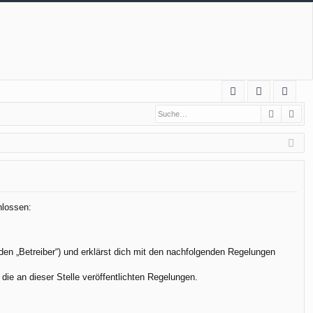
S
Suche
Erw
FA
n
eg
Q
m
ist
el
rie
de
re
n
n
hlossen:
den „Betreiber“) und erklärst dich mit den nachfolgenden Regelungen
die an dieser Stelle veröffentlichten Regelungen.
.