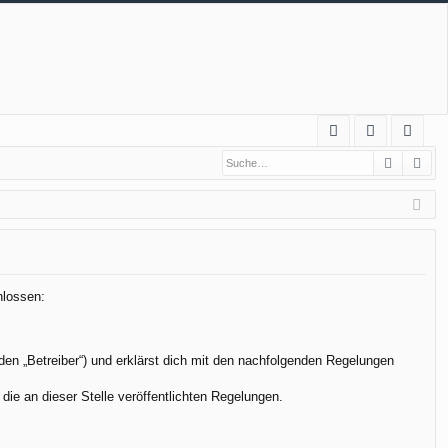
S
Suche
Erw
FA
n
eg
Q
m
ist
el
rie
de
re
n
n
hlossen:
den „Betreiber“) und erklärst dich mit den nachfolgenden Regelungen
die an dieser Stelle veröffentlichten Regelungen.
.