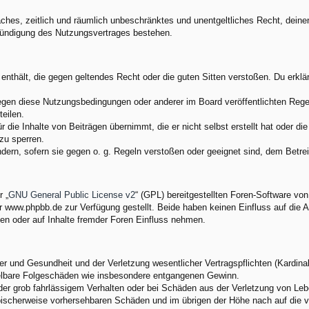
nfaches, zeitlich und räumlich unbeschränktes und unentgeltliches Recht, dei
Kündigung des Nutzungsvertrages bestehen.
e enthält, die gegen geltendes Recht oder die guten Sitten verstoßen. Du erkl
egen diese Nutzungsbedingungen oder anderer im Board veröffentlichten Rege
eilen.
 die Inhalte von Beiträgen übernimmt, die er nicht selbst erstellt hat oder d
zu sperren.
ndern, sofern sie gegen o. g. Regeln verstoßen oder geeignet sind, dem Betr
 „
GNU General Public License v2
“ (GPL) bereitgestellten Foren-Software v
www.phpbb.de zur Verfügung gestellt. Beide haben keinen Einfluss auf die A
en oder auf Inhalte fremder Foren Einfluss nehmen.
 und Gesundheit und der Verletzung wesentlicher Vertragspflichten (Kardinalp
ittelbare Folgeschäden wie insbesondere entgangenen Gewinn.
der grob fahrlässigem Verhalten oder bei Schäden aus der Verletzung von Leb
 typischerweise vorhersehbaren Schäden und im übrigen der Höhe nach auf die 