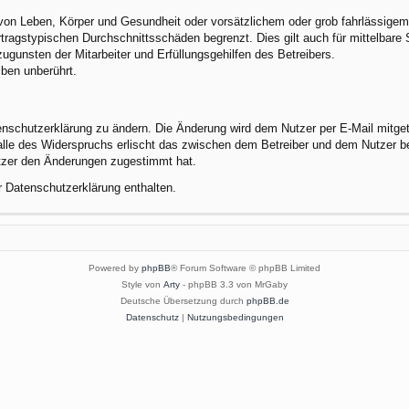
von Leben, Körper und Gesundheit oder vorsätzlichem oder grob fahrlässigem 
tragstypischen Durchschnittsschäden begrenzt. Dies gilt auch für mittelbar
gunsten der Mitarbeiter und Erfüllungsgehilfen des Betreibers.
ben unberührt.
enschutzerklärung zu ändern. Die Änderung wird dem Nutzer per E-Mail mitgete
alle des Widerspruchs erlischt das zwischen dem Betreiber und dem Nutzer be
utzer den Änderungen zugestimmt hat.
r Datenschutzerklärung enthalten.
Powered by
phpBB
® Forum Software © phpBB Limited
Style von
Arty
- phpBB 3.3 von MrGaby
Deutsche Übersetzung durch
phpBB.de
Datenschutz
|
Nutzungsbedingungen