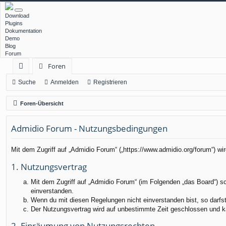
Download
Plugins
Dokumentation
Demo
Blog
Forum
Foren
ch
Suche
Anmelden
Registrieren
ne
Foren-Übersicht
llz
Admidio Forum - Nutzungsbedingungen
ug
rif
Mit dem Zugriff auf „Admidio Forum“ („https://www.admidio.org/forum“) w
f
1. Nutzungsvertrag
Mit dem Zugriff auf „Admidio Forum“ (im Folgenden „das Board“) s
einverstanden.
Wenn du mit diesen Regelungen nicht einverstanden bist, so darfst 
Der Nutzungsvertrag wird auf unbestimmte Zeit geschlossen und ka
2. Einräumung von Nutzungsrechten