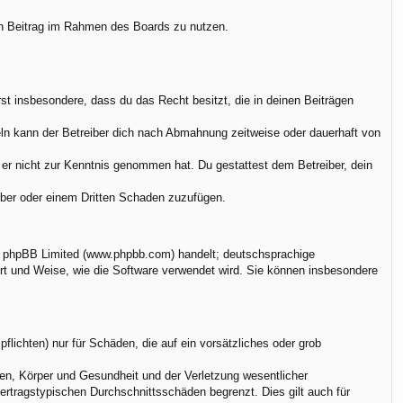
nen Beitrag im Rahmen des Boards zu nutzen.
ärst insbesondere, dass du das Recht besitzt, die in deinen Beiträgen
ln kann der Betreiber dich nach Abmahnung zeitweise oder dauerhaft von
ie er nicht zur Kenntnis genommen hat. Du gestattest dem Betreiber, dein
eiber oder einem Dritten Schaden zuzufügen.
on phpBB Limited (www.phpbb.com) handelt; deutschsprachige
rt und Weise, wie die Software verwendet wird. Sie können insbesondere
flichten) nur für Schäden, die auf ein vorsätzliches oder grob
en, Körper und Gesundheit und der Verletzung wesentlicher
vertragstypischen Durchschnittsschäden begrenzt. Dies gilt auch für