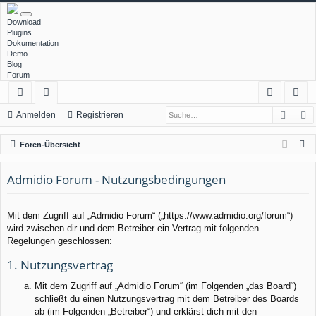
Download
Plugins
Dokumentation
Demo
Blog
Forum
Such
E
ch
or
n
eg
Anmelden
Registrieren
ne
en
m
ist
S
Foren-Übersicht
llz
el
rie
u
c
Admidio Forum - Nutzungsbedingungen
ug
de
re
h
rif
n
n
e
Mit dem Zugriff auf „Admidio Forum“ („https://www.admidio.org/forum“)
f
wird zwischen dir und dem Betreiber ein Vertrag mit folgenden
Regelungen geschlossen:
1. Nutzungsvertrag
Mit dem Zugriff auf „Admidio Forum“ (im Folgenden „das Board“)
schließt du einen Nutzungsvertrag mit dem Betreiber des Boards
ab (im Folgenden „Betreiber“) und erklärst dich mit den