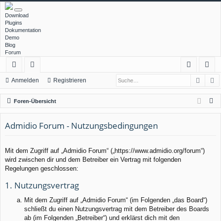
Download
Plugins
Dokumentation
Demo
Blog
Forum
Such
E
ch
or
n
eg
Anmelden
Registrieren
ne
en
m
ist
S
Foren-Übersicht
llz
el
rie
u
c
Admidio Forum - Nutzungsbedingungen
ug
de
re
h
rif
n
n
e
Mit dem Zugriff auf „Admidio Forum“ („https://www.admidio.org/forum“)
f
wird zwischen dir und dem Betreiber ein Vertrag mit folgenden
Regelungen geschlossen:
1. Nutzungsvertrag
Mit dem Zugriff auf „Admidio Forum“ (im Folgenden „das Board“)
schließt du einen Nutzungsvertrag mit dem Betreiber des Boards
ab (im Folgenden „Betreiber“) und erklärst dich mit den