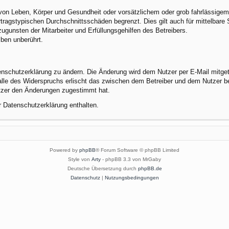
von Leben, Körper und Gesundheit oder vorsätzlichem oder grob fahrlässigem 
tragstypischen Durchschnittsschäden begrenzt. Dies gilt auch für mittelbar
gunsten der Mitarbeiter und Erfüllungsgehilfen des Betreibers.
ben unberührt.
enschutzerklärung zu ändern. Die Änderung wird dem Nutzer per E-Mail mitgete
alle des Widerspruchs erlischt das zwischen dem Betreiber und dem Nutzer be
utzer den Änderungen zugestimmt hat.
r Datenschutzerklärung enthalten.
Powered by
phpBB
® Forum Software © phpBB Limited
Style von
Arty
- phpBB 3.3 von MrGaby
Deutsche Übersetzung durch
phpBB.de
Datenschutz
|
Nutzungsbedingungen