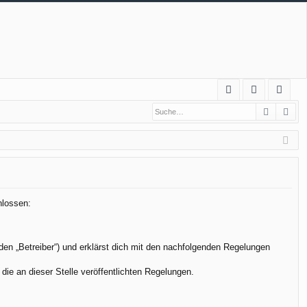
S
Suche
Erw
FA
n
eg
Q
m
ist
el
rie
de
re
n
n
hlossen:
den „Betreiber“) und erklärst dich mit den nachfolgenden Regelungen
die an dieser Stelle veröffentlichten Regelungen.
.