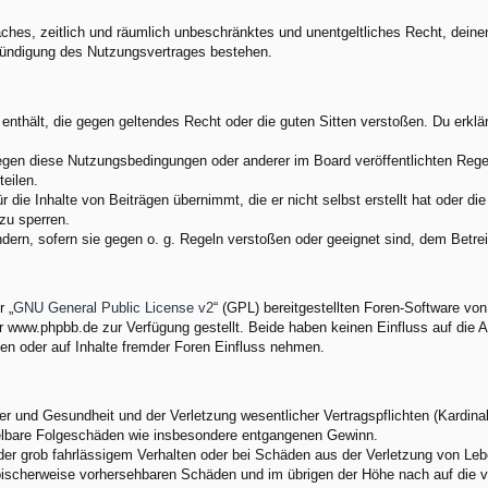
nfaches, zeitlich und räumlich unbeschränktes und unentgeltliches Recht, dei
Kündigung des Nutzungsvertrages bestehen.
e enthält, die gegen geltendes Recht oder die guten Sitten verstoßen. Du erkl
egen diese Nutzungsbedingungen oder anderer im Board veröffentlichten Rege
eilen.
 die Inhalte von Beiträgen übernimmt, die er nicht selbst erstellt hat oder d
zu sperren.
ndern, sofern sie gegen o. g. Regeln verstoßen oder geeignet sind, dem Betr
 „
GNU General Public License v2
“ (GPL) bereitgestellten Foren-Software v
www.phpbb.de zur Verfügung gestellt. Beide haben keinen Einfluss auf die A
en oder auf Inhalte fremder Foren Einfluss nehmen.
 und Gesundheit und der Verletzung wesentlicher Vertragspflichten (Kardinalp
ittelbare Folgeschäden wie insbesondere entgangenen Gewinn.
der grob fahrlässigem Verhalten oder bei Schäden aus der Verletzung von Leb
 typischerweise vorhersehbaren Schäden und im übrigen der Höhe nach auf die 