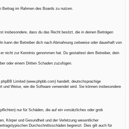
nen Beitrag im Rahmen des Boards zu nutzen.
ärst insbesondere, dass du das Recht besitzt, die in deinen Beiträgen
ln kann der Betreiber dich nach Abmahnung zeitweise oder dauerhaft von
ie er nicht zur Kenntnis genommen hat. Du gestattest dem Betreiber, dein
eiber oder einem Dritten Schaden zuzufügen.
on phpBB Limited (www.phpbb.com) handelt; deutschsprachige
rt und Weise, wie die Software verwendet wird. Sie können insbesondere
flichten) nur für Schäden, die auf ein vorsätzliches oder grob
en, Körper und Gesundheit und der Verletzung wesentlicher
vertragstypischen Durchschnittsschäden begrenzt. Dies gilt auch für