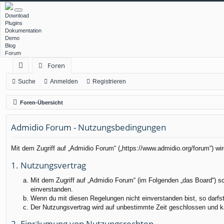
Download
Plugins
Dokumentation
Demo
Blog
Forum
Foren
ch
Suche
Anmelden
Registrieren
ne
Foren-Übersicht
llz
Admidio Forum - Nutzungsbedingungen
ug
rif
Mit dem Zugriff auf „Admidio Forum“ („https://www.admidio.org/forum“) w
f
1. Nutzungsvertrag
Mit dem Zugriff auf „Admidio Forum“ (im Folgenden „das Board“) s
einverstanden.
Wenn du mit diesen Regelungen nicht einverstanden bist, so darfst 
Der Nutzungsvertrag wird auf unbestimmte Zeit geschlossen und ka
2. Einräumung von Nutzungsrechten