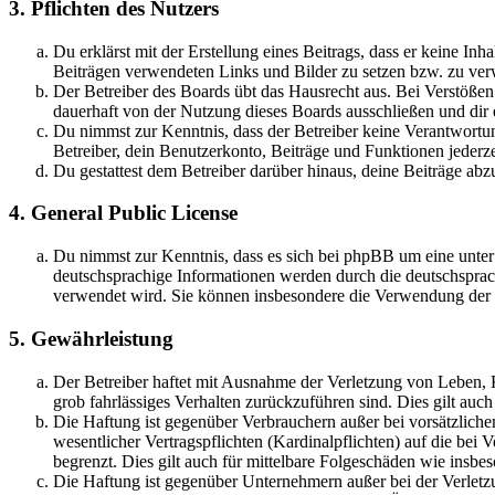
3. Pflichten des Nutzers
Du erklärst mit der Erstellung eines Beitrags, dass er keine Inh
Beiträgen verwendeten Links und Bilder zu setzen bzw. zu ve
Der Betreiber des Boards übt das Hausrecht aus. Bei Verstöße
dauerhaft von der Nutzung dieses Boards ausschließen und dir e
Du nimmst zur Kenntnis, dass der Betreiber keine Verantwortung 
Betreiber, dein Benutzerkonto, Beiträge und Funktionen jederze
Du gestattest dem Betreiber darüber hinaus, deine Beiträge abz
4. General Public License
Du nimmst zur Kenntnis, dass es sich bei phpBB um eine unter
deutschsprachige Informationen werden durch die deutschsprac
verwendet wird. Sie können insbesondere die Verwendung der S
5. Gewährleistung
Der Betreiber haftet mit Ausnahme der Verletzung von Leben, Kö
grob fahrlässiges Verhalten zurückzuführen sind. Dies gilt au
Die Haftung ist gegenüber Verbrauchern außer bei vorsätzlich
wesentlicher Vertragspflichten (Kardinalpflichten) auf die be
begrenzt. Dies gilt auch für mittelbare Folgeschäden wie ins
Die Haftung ist gegenüber Unternehmern außer bei der Verletzu