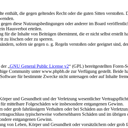
alte enthält, die gegen geltendes Recht oder die guten Sitten verstoßen. 
rwenden.
n gegen diese Nutzungsbedingungen oder anderer im Board veröffentli
in Hausverbot erteilen.
für die Inhalte von Beiträgen übernimmt, die er nicht selbst erstellt 
it zu löschen oder zu sperren.
uändern, sofern sie gegen o. g. Regeln verstoßen oder geeignet sind, 
 der „
GNU General Public License v2
“ (GPL) bereitgestellten Foren
hige Community unter www.phpbb.de zur Verfügung gestellt. Beide hab
oftware für bestimmte Zwecke nicht untersagen oder auf Inhalte frem
rper und Gesundheit und der Verletzung wesentlicher Vertragspflichten
ch für mittelbare Folgeschäden wie insbesondere entgangenen Gewinn.
em oder grob fahrlässigem Verhalten oder bei Schäden aus der Verletz
i Vertragsschluss typischerweise vorhersehbaren Schäden und im übrigen
besondere entgangenen Gewinn.
ng von Leben, Körper und Gesundheit oder vorsätzlichem oder grob fah