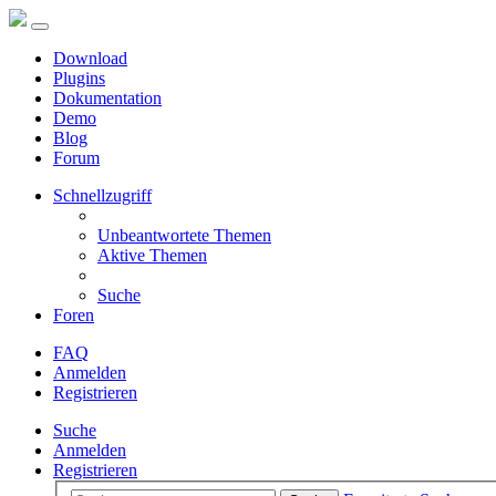
Download
Plugins
Dokumentation
Demo
Blog
Forum
Schnellzugriff
Unbeantwortete Themen
Aktive Themen
Suche
Foren
FAQ
Anmelden
Registrieren
Suche
Anmelden
Registrieren