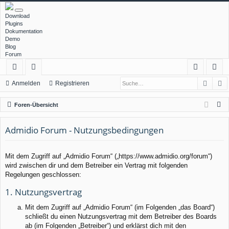
Download
Plugins
Dokumentation
Demo
Blog
Forum
Such
E
ch
or
n
eg
Anmelden
Registrieren
ne
en
m
ist
S
Foren-Übersicht
llz
el
rie
u
c
Admidio Forum - Nutzungsbedingungen
ug
de
re
h
rif
n
n
e
Mit dem Zugriff auf „Admidio Forum“ („https://www.admidio.org/forum“)
f
wird zwischen dir und dem Betreiber ein Vertrag mit folgenden
Regelungen geschlossen:
1. Nutzungsvertrag
Mit dem Zugriff auf „Admidio Forum“ (im Folgenden „das Board“)
schließt du einen Nutzungsvertrag mit dem Betreiber des Boards
ab (im Folgenden „Betreiber“) und erklärst dich mit den