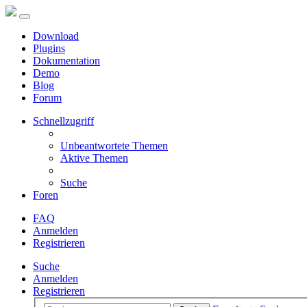
Download
Plugins
Dokumentation
Demo
Blog
Forum
Schnellzugriff
Unbeantwortete Themen
Aktive Themen
Suche
Foren
FAQ
Anmelden
Registrieren
Suche
Anmelden
Registrieren