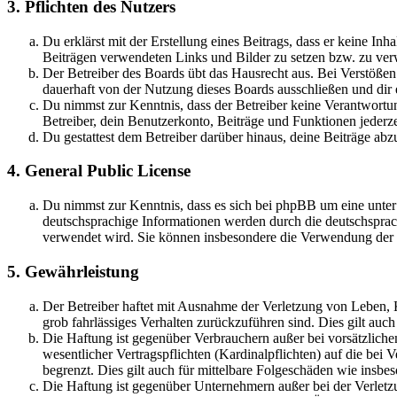
3. Pflichten des Nutzers
Du erklärst mit der Erstellung eines Beitrags, dass er keine Inh
Beiträgen verwendeten Links und Bilder zu setzen bzw. zu ve
Der Betreiber des Boards übt das Hausrecht aus. Bei Verstöße
dauerhaft von der Nutzung dieses Boards ausschließen und dir e
Du nimmst zur Kenntnis, dass der Betreiber keine Verantwortung 
Betreiber, dein Benutzerkonto, Beiträge und Funktionen jederze
Du gestattest dem Betreiber darüber hinaus, deine Beiträge abz
4. General Public License
Du nimmst zur Kenntnis, dass es sich bei phpBB um eine unter
deutschsprachige Informationen werden durch die deutschsprac
verwendet wird. Sie können insbesondere die Verwendung der S
5. Gewährleistung
Der Betreiber haftet mit Ausnahme der Verletzung von Leben, Kö
grob fahrlässiges Verhalten zurückzuführen sind. Dies gilt au
Die Haftung ist gegenüber Verbrauchern außer bei vorsätzlich
wesentlicher Vertragspflichten (Kardinalpflichten) auf die be
begrenzt. Dies gilt auch für mittelbare Folgeschäden wie ins
Die Haftung ist gegenüber Unternehmern außer bei der Verletzu