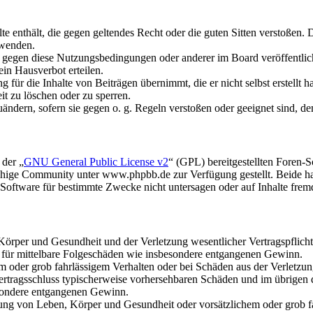
alte enthält, die gegen geltendes Recht oder die guten Sitten verstoßen. 
rwenden.
n gegen diese Nutzungsbedingungen oder anderer im Board veröffentli
in Hausverbot erteilen.
für die Inhalte von Beiträgen übernimmt, die er nicht selbst erstellt 
it zu löschen oder zu sperren.
uändern, sofern sie gegen o. g. Regeln verstoßen oder geeignet sind, 
 der „
GNU General Public License v2
“ (GPL) bereitgestellten Foren
hige Community unter www.phpbb.de zur Verfügung gestellt. Beide hab
oftware für bestimmte Zwecke nicht untersagen oder auf Inhalte frem
rper und Gesundheit und der Verletzung wesentlicher Vertragspflichten
ch für mittelbare Folgeschäden wie insbesondere entgangenen Gewinn.
em oder grob fahrlässigem Verhalten oder bei Schäden aus der Verletz
i Vertragsschluss typischerweise vorhersehbaren Schäden und im übrigen
besondere entgangenen Gewinn.
ng von Leben, Körper und Gesundheit oder vorsätzlichem oder grob fah