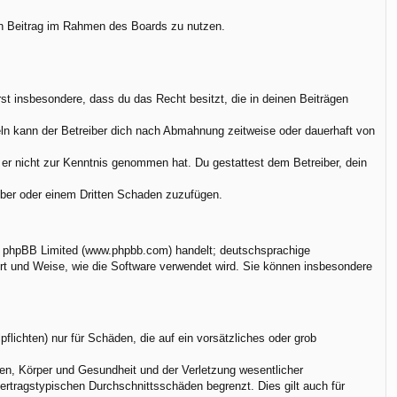
nen Beitrag im Rahmen des Boards zu nutzen.
ärst insbesondere, dass du das Recht besitzt, die in deinen Beiträgen
ln kann der Betreiber dich nach Abmahnung zeitweise oder dauerhaft von
ie er nicht zur Kenntnis genommen hat. Du gestattest dem Betreiber, dein
eiber oder einem Dritten Schaden zuzufügen.
on phpBB Limited (www.phpbb.com) handelt; deutschsprachige
rt und Weise, wie die Software verwendet wird. Sie können insbesondere
flichten) nur für Schäden, die auf ein vorsätzliches oder grob
en, Körper und Gesundheit und der Verletzung wesentlicher
vertragstypischen Durchschnittsschäden begrenzt. Dies gilt auch für