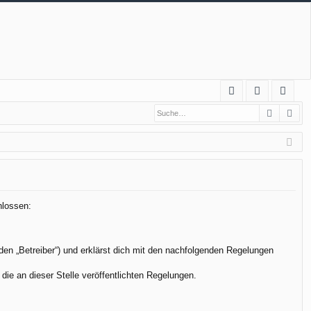
S
Suche
Erw
FA
n
eg
Q
m
ist
el
rie
de
re
n
n
hlossen:
den „Betreiber“) und erklärst dich mit den nachfolgenden Regelungen
die an dieser Stelle veröffentlichten Regelungen.
.