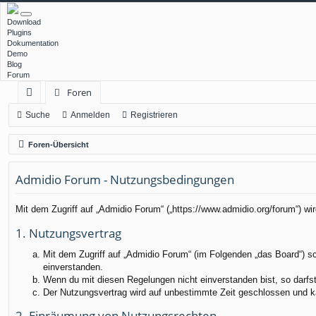
Download
Plugins
Dokumentation
Demo
Blog
Forum
Foren
ch
Suche
Anmelden
Registrieren
ne
Foren-Übersicht
llz
Admidio Forum - Nutzungsbedingungen
ug
rif
Mit dem Zugriff auf „Admidio Forum“ („https://www.admidio.org/forum“) w
f
1. Nutzungsvertrag
Mit dem Zugriff auf „Admidio Forum“ (im Folgenden „das Board“) s
einverstanden.
Wenn du mit diesen Regelungen nicht einverstanden bist, so darfst 
Der Nutzungsvertrag wird auf unbestimmte Zeit geschlossen und ka
2. Einräumung von Nutzungsrechten