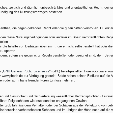
nfaches, zeitlich und räumlich unbeschränktes und unentgeltliches Recht, dei
Kündigung des Nutzungsvertrages bestehen.
e enthält, die gegen geltendes Recht oder die guten Sitten verstoßen. Du erkl
egen diese Nutzungsbedingungen oder anderer im Board veröffentlichten Rege
eilen.
 die Inhalte von Beiträgen übernimmt, die er nicht selbst erstellt hat oder d
zu sperren.
ndern, sofern sie gegen o. g. Regeln verstoßen oder geeignet sind, dem Betr
 „
GNU General Public License v2
“ (GPL) bereitgestellten Foren-Software v
www.phpbb.de zur Verfügung gestellt. Beide haben keinen Einfluss auf die A
en oder auf Inhalte fremder Foren Einfluss nehmen.
 und Gesundheit und der Verletzung wesentlicher Vertragspflichten (Kardinalp
ittelbare Folgeschäden wie insbesondere entgangenen Gewinn.
der grob fahrlässigem Verhalten oder bei Schäden aus der Verletzung von Leb
 typischerweise vorhersehbaren Schäden und im übrigen der Höhe nach auf die 