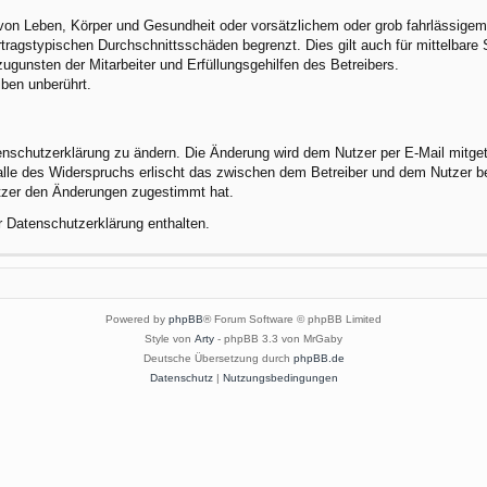
von Leben, Körper und Gesundheit oder vorsätzlichem oder grob fahrlässigem 
tragstypischen Durchschnittsschäden begrenzt. Dies gilt auch für mittelbar
gunsten der Mitarbeiter und Erfüllungsgehilfen des Betreibers.
ben unberührt.
enschutzerklärung zu ändern. Die Änderung wird dem Nutzer per E-Mail mitgete
alle des Widerspruchs erlischt das zwischen dem Betreiber und dem Nutzer be
utzer den Änderungen zugestimmt hat.
r Datenschutzerklärung enthalten.
Powered by
phpBB
® Forum Software © phpBB Limited
Style von
Arty
- phpBB 3.3 von MrGaby
Deutsche Übersetzung durch
phpBB.de
Datenschutz
|
Nutzungsbedingungen