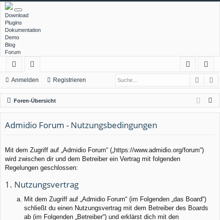
Download
Plugins
Dokumentation
Demo
Blog
Forum
Such
E
ch
or
n
eg
Anmelden
Registrieren
ne
en
m
ist
S
Foren-Übersicht
llz
el
rie
u
c
Admidio Forum - Nutzungsbedingungen
ug
de
re
h
rif
n
n
e
Mit dem Zugriff auf „Admidio Forum“ („https://www.admidio.org/forum“)
f
wird zwischen dir und dem Betreiber ein Vertrag mit folgenden
Regelungen geschlossen:
1. Nutzungsvertrag
Mit dem Zugriff auf „Admidio Forum“ (im Folgenden „das Board“)
schließt du einen Nutzungsvertrag mit dem Betreiber des Boards
ab (im Folgenden „Betreiber“) und erklärst dich mit den