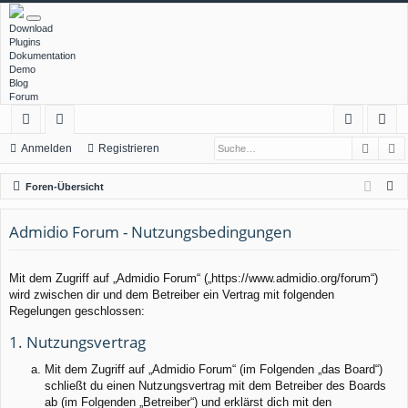
Download
Plugins
Dokumentation
Demo
Blog
Forum
Such
E
ch
or
n
eg
Anmelden
Registrieren
ne
en
m
ist
S
Foren-Übersicht
llz
el
rie
u
c
Admidio Forum - Nutzungsbedingungen
ug
de
re
h
rif
n
n
e
Mit dem Zugriff auf „Admidio Forum“ („https://www.admidio.org/forum“)
f
wird zwischen dir und dem Betreiber ein Vertrag mit folgenden
Regelungen geschlossen:
1. Nutzungsvertrag
Mit dem Zugriff auf „Admidio Forum“ (im Folgenden „das Board“)
schließt du einen Nutzungsvertrag mit dem Betreiber des Boards
ab (im Folgenden „Betreiber“) und erklärst dich mit den