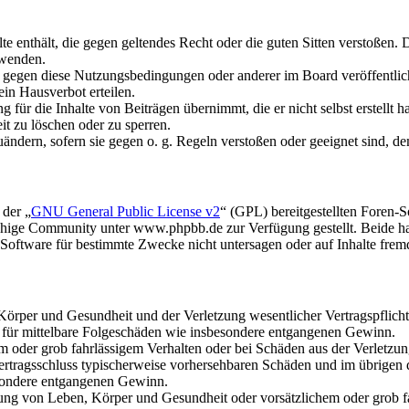
alte enthält, die gegen geltendes Recht oder die guten Sitten verstoßen. 
rwenden.
n gegen diese Nutzungsbedingungen oder anderer im Board veröffentli
in Hausverbot erteilen.
für die Inhalte von Beiträgen übernimmt, die er nicht selbst erstellt 
it zu löschen oder zu sperren.
uändern, sofern sie gegen o. g. Regeln verstoßen oder geeignet sind, 
 der „
GNU General Public License v2
“ (GPL) bereitgestellten Foren
hige Community unter www.phpbb.de zur Verfügung gestellt. Beide hab
oftware für bestimmte Zwecke nicht untersagen oder auf Inhalte frem
rper und Gesundheit und der Verletzung wesentlicher Vertragspflichten
ch für mittelbare Folgeschäden wie insbesondere entgangenen Gewinn.
em oder grob fahrlässigem Verhalten oder bei Schäden aus der Verletz
i Vertragsschluss typischerweise vorhersehbaren Schäden und im übrigen
besondere entgangenen Gewinn.
ng von Leben, Körper und Gesundheit oder vorsätzlichem oder grob fah