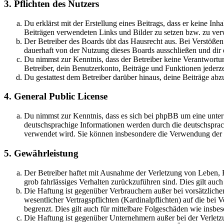
3. Pflichten des Nutzers
Du erklärst mit der Erstellung eines Beitrags, dass er keine Inh
Beiträgen verwendeten Links und Bilder zu setzen bzw. zu ve
Der Betreiber des Boards übt das Hausrecht aus. Bei Verstöße
dauerhaft von der Nutzung dieses Boards ausschließen und dir e
Du nimmst zur Kenntnis, dass der Betreiber keine Verantwortung 
Betreiber, dein Benutzerkonto, Beiträge und Funktionen jederze
Du gestattest dem Betreiber darüber hinaus, deine Beiträge abz
4. General Public License
Du nimmst zur Kenntnis, dass es sich bei phpBB um eine unter
deutschsprachige Informationen werden durch die deutschsprac
verwendet wird. Sie können insbesondere die Verwendung der S
5. Gewährleistung
Der Betreiber haftet mit Ausnahme der Verletzung von Leben, Kö
grob fahrlässiges Verhalten zurückzuführen sind. Dies gilt au
Die Haftung ist gegenüber Verbrauchern außer bei vorsätzlich
wesentlicher Vertragspflichten (Kardinalpflichten) auf die be
begrenzt. Dies gilt auch für mittelbare Folgeschäden wie ins
Die Haftung ist gegenüber Unternehmern außer bei der Verletzu