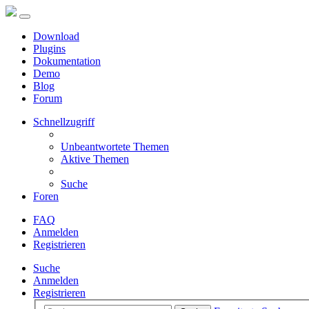
Download
Plugins
Dokumentation
Demo
Blog
Forum
Schnellzugriff
Unbeantwortete Themen
Aktive Themen
Suche
Foren
FAQ
Anmelden
Registrieren
Suche
Anmelden
Registrieren