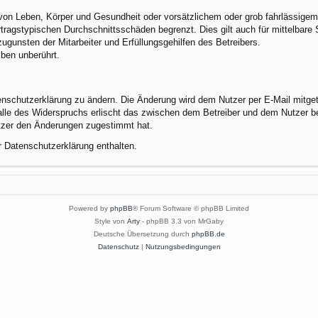
von Leben, Körper und Gesundheit oder vorsätzlichem oder grob fahrlässigem 
tragstypischen Durchschnittsschäden begrenzt. Dies gilt auch für mittelbar
gunsten der Mitarbeiter und Erfüllungsgehilfen des Betreibers.
ben unberührt.
enschutzerklärung zu ändern. Die Änderung wird dem Nutzer per E-Mail mitgete
alle des Widerspruchs erlischt das zwischen dem Betreiber und dem Nutzer be
utzer den Änderungen zugestimmt hat.
r Datenschutzerklärung enthalten.
Powered by
phpBB
® Forum Software © phpBB Limited
Style von
Arty
- phpBB 3.3 von MrGaby
Deutsche Übersetzung durch
phpBB.de
Datenschutz
|
Nutzungsbedingungen