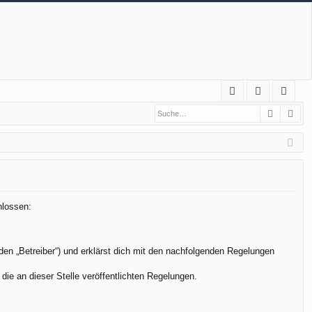
S
Suche
Erw
FA
n
eg
Q
m
ist
el
rie
de
re
n
n
hlossen:
den „Betreiber“) und erklärst dich mit den nachfolgenden Regelungen
die an dieser Stelle veröffentlichten Regelungen.
.