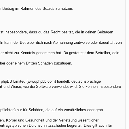
nen Beitrag im Rahmen des Boards zu nutzen.
ärst insbesondere, dass du das Recht besitzt, die in deinen Beiträgen
ln kann der Betreiber dich nach Abmahnung zeitweise oder dauerhaft von
ie er nicht zur Kenntnis genommen hat. Du gestattest dem Betreiber, dein
eiber oder einem Dritten Schaden zuzufügen.
on phpBB Limited (www.phpbb.com) handelt; deutschsprachige
rt und Weise, wie die Software verwendet wird. Sie können insbesondere
flichten) nur für Schäden, die auf ein vorsätzliches oder grob
en, Körper und Gesundheit und der Verletzung wesentlicher
vertragstypischen Durchschnittsschäden begrenzt. Dies gilt auch für