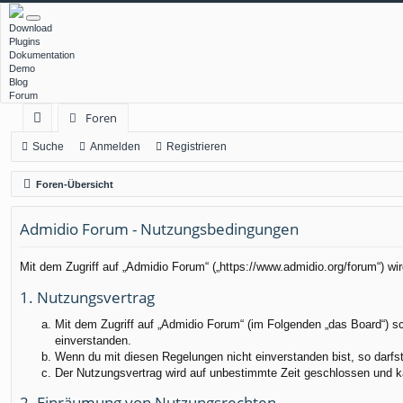
Download
Plugins
Dokumentation
Demo
Blog
Forum
Foren
ch
Suche
Anmelden
Registrieren
ne
Foren-Übersicht
llz
Admidio Forum - Nutzungsbedingungen
ug
rif
Mit dem Zugriff auf „Admidio Forum“ („https://www.admidio.org/forum“) w
f
1. Nutzungsvertrag
Mit dem Zugriff auf „Admidio Forum“ (im Folgenden „das Board“) s
einverstanden.
Wenn du mit diesen Regelungen nicht einverstanden bist, so darfst 
Der Nutzungsvertrag wird auf unbestimmte Zeit geschlossen und ka
2. Einräumung von Nutzungsrechten