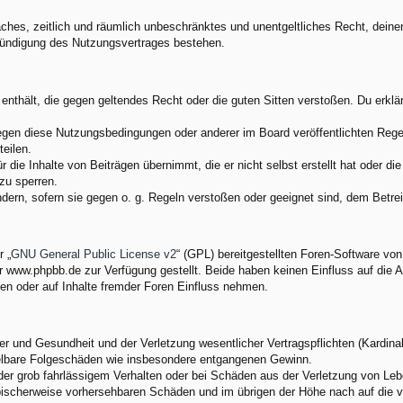
nfaches, zeitlich und räumlich unbeschränktes und unentgeltliches Recht, dei
Kündigung des Nutzungsvertrages bestehen.
e enthält, die gegen geltendes Recht oder die guten Sitten verstoßen. Du erkl
egen diese Nutzungsbedingungen oder anderer im Board veröffentlichten Rege
eilen.
 die Inhalte von Beiträgen übernimmt, die er nicht selbst erstellt hat oder d
zu sperren.
ndern, sofern sie gegen o. g. Regeln verstoßen oder geeignet sind, dem Betr
 „
GNU General Public License v2
“ (GPL) bereitgestellten Foren-Software v
www.phpbb.de zur Verfügung gestellt. Beide haben keinen Einfluss auf die A
en oder auf Inhalte fremder Foren Einfluss nehmen.
 und Gesundheit und der Verletzung wesentlicher Vertragspflichten (Kardinalp
ittelbare Folgeschäden wie insbesondere entgangenen Gewinn.
der grob fahrlässigem Verhalten oder bei Schäden aus der Verletzung von Leb
 typischerweise vorhersehbaren Schäden und im übrigen der Höhe nach auf die 