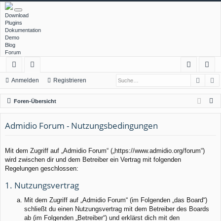
Download
Plugins
Dokumentation
Demo
Blog
Forum
Such
E
ch
or
n
eg
Anmelden
Registrieren
ne
en
m
ist
S
Foren-Übersicht
llz
el
rie
u
c
Admidio Forum - Nutzungsbedingungen
ug
de
re
h
rif
n
n
e
Mit dem Zugriff auf „Admidio Forum“ („https://www.admidio.org/forum“)
f
wird zwischen dir und dem Betreiber ein Vertrag mit folgenden
Regelungen geschlossen:
1. Nutzungsvertrag
Mit dem Zugriff auf „Admidio Forum“ (im Folgenden „das Board“)
schließt du einen Nutzungsvertrag mit dem Betreiber des Boards
ab (im Folgenden „Betreiber“) und erklärst dich mit den