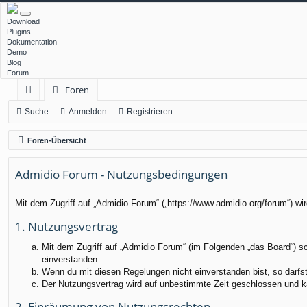
Download
Plugins
Dokumentation
Demo
Blog
Forum
Foren
ch
Suche
Anmelden
Registrieren
ne
Foren-Übersicht
llz
Admidio Forum - Nutzungsbedingungen
ug
rif
Mit dem Zugriff auf „Admidio Forum“ („https://www.admidio.org/forum“) w
f
1. Nutzungsvertrag
Mit dem Zugriff auf „Admidio Forum“ (im Folgenden „das Board“) s
einverstanden.
Wenn du mit diesen Regelungen nicht einverstanden bist, so darfst 
Der Nutzungsvertrag wird auf unbestimmte Zeit geschlossen und ka
2. Einräumung von Nutzungsrechten