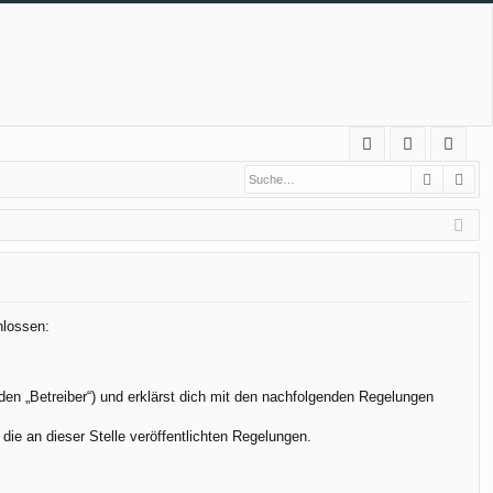
S
Suche
Erw
FA
n
eg
Q
m
ist
el
rie
de
re
n
n
hlossen:
den „Betreiber“) und erklärst dich mit den nachfolgenden Regelungen
die an dieser Stelle veröffentlichten Regelungen.
.