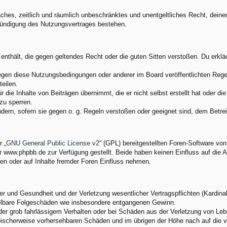
nfaches, zeitlich und räumlich unbeschränktes und unentgeltliches Recht, dei
Kündigung des Nutzungsvertrages bestehen.
e enthält, die gegen geltendes Recht oder die guten Sitten verstoßen. Du erkl
egen diese Nutzungsbedingungen oder anderer im Board veröffentlichten Rege
eilen.
 die Inhalte von Beiträgen übernimmt, die er nicht selbst erstellt hat oder d
zu sperren.
ndern, sofern sie gegen o. g. Regeln verstoßen oder geeignet sind, dem Betr
 „
GNU General Public License v2
“ (GPL) bereitgestellten Foren-Software v
www.phpbb.de zur Verfügung gestellt. Beide haben keinen Einfluss auf die A
en oder auf Inhalte fremder Foren Einfluss nehmen.
 und Gesundheit und der Verletzung wesentlicher Vertragspflichten (Kardinalp
ittelbare Folgeschäden wie insbesondere entgangenen Gewinn.
der grob fahrlässigem Verhalten oder bei Schäden aus der Verletzung von Leb
 typischerweise vorhersehbaren Schäden und im übrigen der Höhe nach auf die 