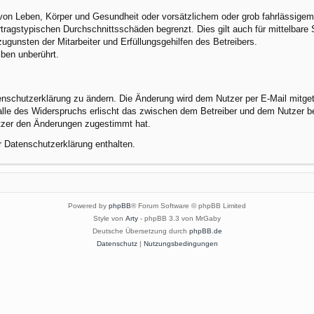
von Leben, Körper und Gesundheit oder vorsätzlichem oder grob fahrlässigem 
tragstypischen Durchschnittsschäden begrenzt. Dies gilt auch für mittelbar
gunsten der Mitarbeiter und Erfüllungsgehilfen des Betreibers.
ben unberührt.
enschutzerklärung zu ändern. Die Änderung wird dem Nutzer per E-Mail mitgete
alle des Widerspruchs erlischt das zwischen dem Betreiber und dem Nutzer be
utzer den Änderungen zugestimmt hat.
r Datenschutzerklärung enthalten.
Powered by
phpBB
® Forum Software © phpBB Limited
Style von
Arty
- phpBB 3.3 von MrGaby
Deutsche Übersetzung durch
phpBB.de
Datenschutz
|
Nutzungsbedingungen