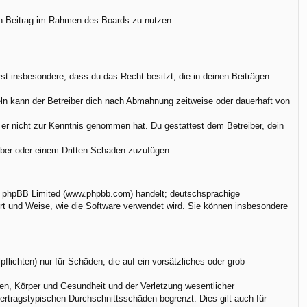
nen Beitrag im Rahmen des Boards zu nutzen.
ärst insbesondere, dass du das Recht besitzt, die in deinen Beiträgen
ln kann der Betreiber dich nach Abmahnung zeitweise oder dauerhaft von
ie er nicht zur Kenntnis genommen hat. Du gestattest dem Betreiber, dein
eiber oder einem Dritten Schaden zuzufügen.
on phpBB Limited (www.phpbb.com) handelt; deutschsprachige
rt und Weise, wie die Software verwendet wird. Sie können insbesondere
flichten) nur für Schäden, die auf ein vorsätzliches oder grob
en, Körper und Gesundheit und der Verletzung wesentlicher
vertragstypischen Durchschnittsschäden begrenzt. Dies gilt auch für