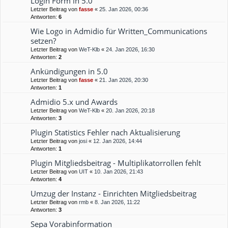
Login Form in 5.0
Letzter Beitrag von
fasse
«
25. Jan 2026, 00:36
Antworten:
6
Wie Logo in Admidio für Written_Communications
setzen?
Letzter Beitrag von
WeT-Klb
«
24. Jan 2026, 16:30
Antworten:
2
Ankündigungen in 5.0
Letzter Beitrag von
fasse
«
21. Jan 2026, 20:30
Antworten:
1
Admidio 5.x und Awards
Letzter Beitrag von
WeT-Klb
«
20. Jan 2026, 20:18
Antworten:
3
Plugin Statistics Fehler nach Aktualisierung
Letzter Beitrag von
josi
«
12. Jan 2026, 14:44
Antworten:
1
Plugin Mitgliedsbeitrag - Multiplikatorrollen fehlt
Letzter Beitrag von
UIT
«
10. Jan 2026, 21:43
Antworten:
4
Umzug der Instanz - Einrichten Mitgliedsbeitrag
Letzter Beitrag von
rmb
«
8. Jan 2026, 11:22
Antworten:
3
Sepa Vorabinformation