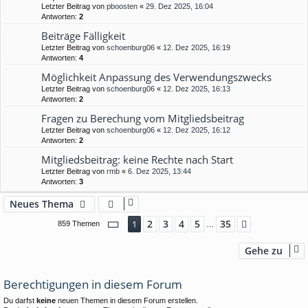
Letzter Beitrag von
pboosten
«
29. Dez 2025, 16:04
Antworten:
2
Beiträge Fälligkeit
Letzter Beitrag von
schoenburg06
«
12. Dez 2025, 16:19
Antworten:
4
Möglichkeit Anpassung des Verwendungszwecks
Letzter Beitrag von
schoenburg06
«
12. Dez 2025, 16:13
Antworten:
2
Fragen zu Berechung vom Mitgliedsbeitrag
Letzter Beitrag von
schoenburg06
«
12. Dez 2025, 16:12
Antworten:
2
Mitgliedsbeitrag: keine Rechte nach Start
Letzter Beitrag von
rmb
«
6. Dez 2025, 13:44
Antworten:
3
Neues Thema
Seite
1
von
35
2
3
4
5
35
1
Nächste
859 Themen
…
Gehe zu
Berechtigungen in diesem Forum
Du darfst
keine
neuen Themen in diesem Forum erstellen.