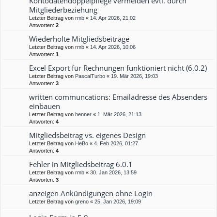
Kontodatendoppelpflege vermeiden evtl. durch
Mitgliederbeziehung
Letzter Beitrag von
rmb
«
14. Apr 2026, 21:02
Antworten:
2
Wiederholte Mitgliedsbeiträge
Letzter Beitrag von
rmb
«
14. Apr 2026, 10:06
Antworten:
1
Excel Export für Rechnungen funktioniert nicht (6.0.2)
Letzter Beitrag von
PascalTurbo
«
19. Mär 2026, 19:03
Antworten:
3
written communcations: Emailadresse des Absenders
einbauen
Letzter Beitrag von
henner
«
1. Mär 2026, 21:13
Antworten:
4
Mitgliedsbeitrag vs. eigenes Design
Letzter Beitrag von
HeBo
«
4. Feb 2026, 01:27
Antworten:
4
Fehler in Mitgliedsbeitrag 6.0.1
Letzter Beitrag von
rmb
«
30. Jan 2026, 13:59
Antworten:
3
anzeigen Ankündigungen ohne Login
Letzter Beitrag von
greno
«
25. Jan 2026, 19:09