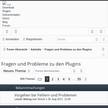
Download
Plugins
Dokumentation
Demo
Blog
Forum
Such
E
ch
or
n
eg
Anmelden
Registrieren
ne
en
m
ist
S
Foren-Übersicht
Admidio
Fragen und Probleme zu den Plugins
llz
el
rie
u
c
ug
de
re
Fragen und Probleme zu den Plugins
h
rif
n
n
Suche
Erweiterte Suc
Neues Thema
e
f
Seite
1
von
35
2
3
4
5
35
1
Nächste
859 Themen
…
Bekanntmachungen
Vorgehen bei Fehlern und Problemen
Letzter Beitrag von
XimeX
«
26. Aug 2017, 11:00