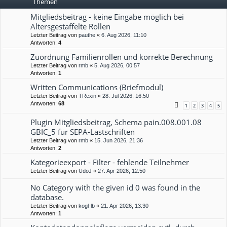
Themen
Mitgliedsbeitrag - keine Eingabe möglich bei
Altersgestaffelte Rollen
Letzter Beitrag von
pauthe
«
6. Aug 2026, 11:10
Antworten:
4
Zuordnung Familienrollen und korrekte Berechnung
Letzter Beitrag von
rmb
«
5. Aug 2026, 00:57
Antworten:
1
Written Communications (Briefmodul)
Letzter Beitrag von
TRexin
«
28. Jul 2026, 16:50
Antworten:
68
1
2
3
4
5
Plugin Mitgliedsbeitrag, Schema pain.008.001.08
GBIC_5 für SEPA-Lastschriften
Letzter Beitrag von
rmb
«
15. Jun 2026, 21:36
Antworten:
2
Kategorieexport - Filter - fehlende Teilnehmer
Letzter Beitrag von
UdoJ
«
27. Apr 2026, 12:50
No Category with the given id 0 was found in the
database.
Letzter Beitrag von
kogl-lb
«
21. Apr 2026, 13:30
Antworten:
1