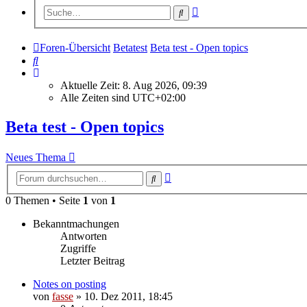
Erweiterte
Suche
Suche
Foren-Übersicht
Betatest
Beta test - Open topics
Suche
Aktuelle Zeit: 8. Aug 2026, 09:39
Alle Zeiten sind
UTC+02:00
Beta test - Open topics
Neues Thema
Erweiterte
Suche
Suche
0 Themen • Seite
1
von
1
Bekanntmachungen
Antworten
Zugriffe
Letzter Beitrag
Notes on posting
von
fasse
»
10. Dez 2011, 18:45