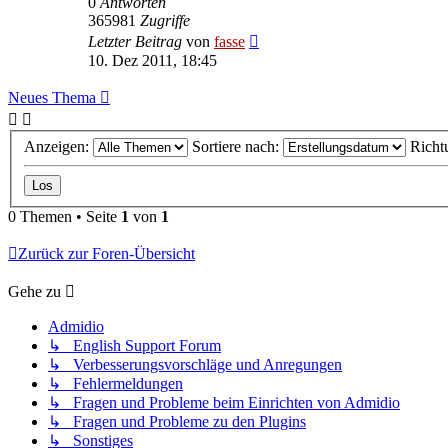
0
Antworten
365981
Zugriffe
Letzter Beitrag
von
fasse
10. Dez 2011, 18:45
Neues Thema
Anzeigen:
Sortiere nach:
Richt
0 Themen • Seite
1
von
1
Zurück zur Foren-Übersicht
Gehe zu
Admidio
↳ English Support Forum
↳ Verbesserungsvorschläge und Anregungen
↳ Fehlermeldungen
↳ Fragen und Probleme beim Einrichten von Admidio
↳ Fragen und Probleme zu den Plugins
↳ Sonstiges