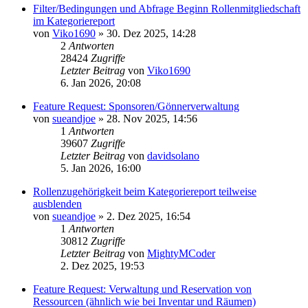
Filter/Bedingungen und Abfrage Beginn Rollenmitgliedschaft
im Kategoriereport
von
Viko1690
»
30. Dez 2025, 14:28
2
Antworten
28424
Zugriffe
Letzter Beitrag
von
Viko1690
6. Jan 2026, 20:08
Feature Request: Sponsoren/Gönnerverwaltung
von
sueandjoe
»
28. Nov 2025, 14:56
1
Antworten
39607
Zugriffe
Letzter Beitrag
von
davidsolano
5. Jan 2026, 16:00
Rollenzugehörigkeit beim Kategoriereport teilweise
ausblenden
von
sueandjoe
»
2. Dez 2025, 16:54
1
Antworten
30812
Zugriffe
Letzter Beitrag
von
MightyMCoder
2. Dez 2025, 19:53
Feature Request: Verwaltung und Reservation von
Ressourcen (ähnlich wie bei Inventar und Räumen)