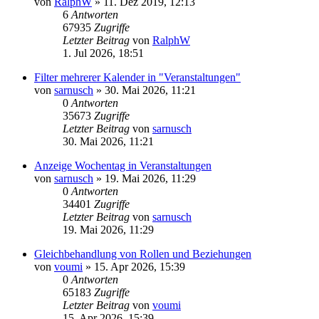
von
RalphW
»
11. Dez 2019, 12:13
6
Antworten
67935
Zugriffe
Letzter Beitrag
von
RalphW
1. Jul 2026, 18:51
Filter mehrerer Kalender in "Veranstaltungen"
von
sarnusch
»
30. Mai 2026, 11:21
0
Antworten
35673
Zugriffe
Letzter Beitrag
von
sarnusch
30. Mai 2026, 11:21
Anzeige Wochentag in Veranstaltungen
von
sarnusch
»
19. Mai 2026, 11:29
0
Antworten
34401
Zugriffe
Letzter Beitrag
von
sarnusch
19. Mai 2026, 11:29
Gleichbehandlung von Rollen und Beziehungen
von
voumi
»
15. Apr 2026, 15:39
0
Antworten
65183
Zugriffe
Letzter Beitrag
von
voumi
15. Apr 2026, 15:39