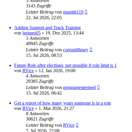
3
Antworten
3143
Zugriffe
Letzter Beitrag
von
msmith119
22. Jul 2026, 22:05
Adding Support and Track Training
von
lgrimes05
»
19. Dez 2025, 13:44
3
Antworten
49945
Zugriffe
Letzter Beitrag
von
corruptlibrary
15. Jul 2026, 08:53
Future Role after elections, not possible if role limit is 1
von
RVice
»
12. Jan 2026, 19:00
4
Antworten
29385
Zugriffe
Letzter Beitrag
von
programesteemed
15. Jul 2026, 06:42
Get a report of how many years someone is in a role
von
RVice
»
1. Mai 2026, 21:27
8
Antworten
30621
Zugriffe
Letzter Beitrag
von
RVice
7. Jul 2026, 22:08