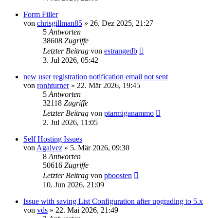
Form Filler
von
chrisgillman85
»
26. Dez 2025, 21:27
5
Antworten
38608
Zugriffe
Letzter Beitrag
von
estrangedb
3. Jul 2026, 05:42
new user registration notification email not sent
von
ronhturner
»
22. Mär 2026, 19:45
5
Antworten
32118
Zugriffe
Letzter Beitrag
von
ptarmiganammo
2. Jul 2026, 11:05
Self Hosting Issues
von
Agalvez
»
5. Mär 2026, 09:30
8
Antworten
50616
Zugriffe
Letzter Beitrag
von
pboosten
10. Jun 2026, 21:09
Issue with saving List Configuration after upgrading to 5.x
von
vds
»
22. Mai 2026, 21:49