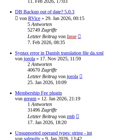
11. Feb 2026, 17:03
DB Backup out of date? 5.0.3
von
RVice
»
29. Jan 2026, 00:15
5
Antworten
52749
Zugriffe
Letzter Beitrag
von
fasse
7. Feb 2026, 08:35
Syntax error in Danish translation file da.xml
von
jorola
»
17. Nov 2025, 11:59
2
Antworten
40670
Zugriffe
Letzter Beitrag
von
jorola
25. Jan 2026, 10:09
Membership Fee plugin
von
gregm
»
12. Jan 2026, 21:19
1
Antworten
31496
Zugriffe
Letzter Beitrag
von
rmb
17. Jan 2026, 18:20
Unsupported operand types: string - int
von
salmoliv
»
9. Jan 2026, 13:42