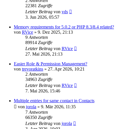
2
Antworten
22381
Zugriffe
Letzter Beitrag
von
vds
3. Jun 2026, 05:57
Memory requirements for 5.0.2 or PHP 8.3/8.4 related?
von
RVice
»
9. Dez 2025, 21:13
9
Antworten
89914
Zugriffe
Letzter Beitrag
von
RVice
27. Mai 2026, 21:13
Easier Role & Permission Management?
von
trevoratkins
»
27. Apr 2026, 10:21
2
Antworten
34963
Zugriffe
Letzter Beitrag
von
RVice
7. Mai 2026, 15:46
Multiple entries for same contact in Contacts
von
jorola
»
9. Mär 2026, 11:35
7
Antworten
66350
Zugriffe
Letzter Beitrag
von
jorola
3. Apr 2026, 10:03