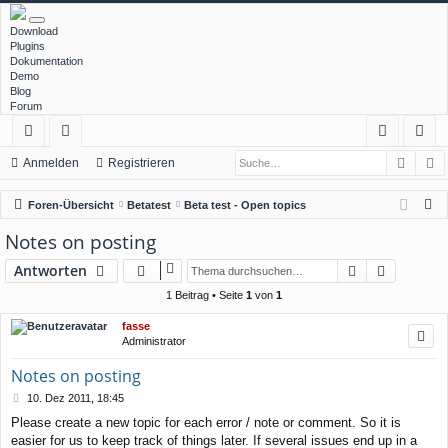
Download
Plugins
Dokumentation
Demo
Blog
Forum
Such
E
ch
or
n
eg
Anmelden
Registrieren
ne
en
m
ist
S
Foren-Übersicht
Betatest
Beta test - Open topics
llz
el
rie
u
Notes on posting
c
ug
de
re
Suche
Erweiter
Antworten
h
rif
n
n
e
1 Beitrag • Seite
1
von
1
f
fasse
Administrator
Notes on posting
B
10. Dez 2011, 18:45
e
Please create a new topic for each error / note or comment. So it is
i
easier for us to keep track of things later. If several issues end up in a
t