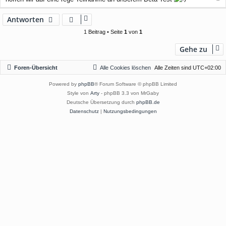
a
c
Antworten
h
o
1 Beitrag • Seite
1
von
1
b
e
Gehe zu
n
Foren-Übersicht
Alle Cookies löschen
Alle Zeiten sind
UTC+02:00
Powered by
phpBB
® Forum Software © phpBB Limited
Style von
Arty
- phpBB 3.3 von MrGaby
Deutsche Übersetzung durch
phpBB.de
Datenschutz
|
Nutzungsbedingungen