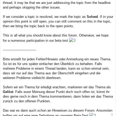
r
thread, it may be that we are just addressing the topic from the headline
a
and perhaps skipping the other issues.
g
If we consider a topic is resolved, we mark the topic as
Solved
. If in your
opinion this point is still open, you can still comment on this in the topic,
then we bring the topic back to the open points.
This is all what you should know about this forum. Otherwise, we hope
for a numerous participation in our beta test
--------------------------------
Bitte erstellt für jeden Fehler/Hinweis oder Anmerkung ein neues Thema.
So ist es für uns später einfacher den Überblick zu behalten. Falls
mehrere Probleme in einem Thread landen, kann es schon einmal sein,
dass wir nur auf das Thema aus der Überschrift eingehen und die
weiteren Probleme vielleicht überlesen.
Sofern wir ein Thema für erledigt erachten, markieren wir das Thema als
Gelöst
. Falls eurer Meinung dieser Punkt doch noch offen ist, könnt ihr
dies gerne noch in dem Thema kommentieren, dann holen wir das Thema
zurück zu den offenen Punkten.
Das war es dann auch schon an Hinweisen zu diesem Forum. Ansonsten
hoffen wir auf eine rege Teilnahme an unserem Beta-Test