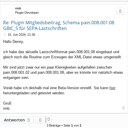
a
c
rmb
h
Plugin-Developer
o
b
Re: Plugin Mitgliedsbeitrag, Schema pain.008.001.08
e
GBIC_5 für SEPA-Lastschriften
n
B
15. Jun 2026, 21:36
e
Hallo Denny,
i
t
r
ich habe das aktuelle Lastschriftformat pain.008.001.08 eingebaut und
a
gleich noch die Routine zum Erzeugen der XML-Datei etwas umgestellt.
g
Mir sind jetzt zwar nur ein paar Kleinigkeiten aufgefallen zwischen
pain.008.001.02 und pain.008.001.08, aber es könnte mir natürlich etwas
entgangen sein.
Vorab habe ich deshalb mal eine Beta-Version erstellt. Sie kann
hier
heruntergeladen und getestet werden.
Gruß
rmb
a
c
Antworten
h
3 Beiträge • Seite
1
von
1
o