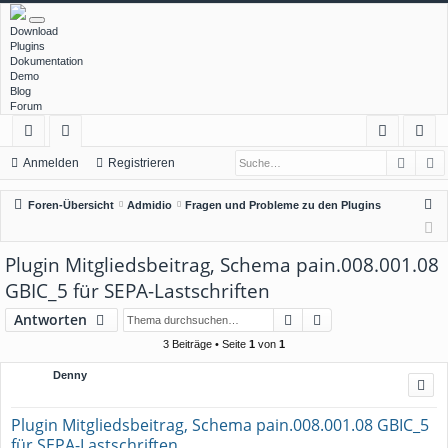
Download
Plugins
Dokumentation
Demo
Blog
Forum
Such
E
ch
or
n
eg
Anmelden
Registrieren
ne
en
m
ist
S
Foren-Übersicht
Admidio
Fragen und Probleme zu den Plugins
llz
el
rie
u
c
ug
de
re
Plugin Mitgliedsbeitrag, Schema pain.008.001.08
h
rif
n
n
GBIC_5 für SEPA-Lastschriften
e
f
Suche
Erweiterte Suche
Antworten
3 Beiträge • Seite
1
von
1
Denny
Plugin Mitgliedsbeitrag, Schema pain.008.001.08 GBIC_5
für SEPA-Lastschriften