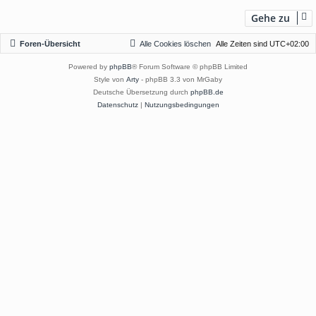
b
Gehe zu
e
n
Foren-Übersicht
Alle Cookies löschen
Alle Zeiten sind
UTC+02:00
Powered by
phpBB
® Forum Software © phpBB Limited
Style von
Arty
- phpBB 3.3 von MrGaby
Deutsche Übersetzung durch
phpBB.de
Datenschutz
|
Nutzungsbedingungen