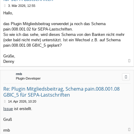
B
3. Mär 2026, 12:55
e
Hallo,
i
t
r
das Plugin Mitgliedsbeitrag verwendet ja noch das Schema
a
pain.008.001.02 für SEPA-Lastschriften.
g
So wie ich das sehe, wird dieses Schema von den Banken nicht mehr
(oder bald nicht mehr) unterstützt. Ist ein Wechsel z.B. auf Schema
pain.008.001.08 GBIC_5 geplant?
Grüße,
Denny
a
c
rmb
h
Plugin-Developer
o
b
Re: Plugin Mitgliedsbeitrag, Schema pain.008.001.08
e
GBIC_5 für SEPA-Lastschriften
n
B
14. Apr 2026, 10:20
e
Issue
ist erstellt.
i
t
r
Gruß
a
g
rmb