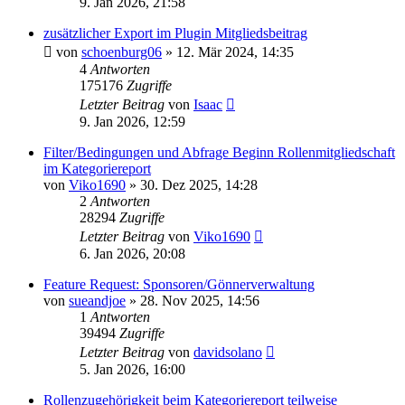
9. Jan 2026, 21:58
zusätzlicher Export im Plugin Mitgliedsbeitrag
von
schoenburg06
»
12. Mär 2024, 14:35
4
Antworten
175176
Zugriffe
Letzter Beitrag
von
Isaac
9. Jan 2026, 12:59
Filter/Bedingungen und Abfrage Beginn Rollenmitgliedschaft
im Kategoriereport
von
Viko1690
»
30. Dez 2025, 14:28
2
Antworten
28294
Zugriffe
Letzter Beitrag
von
Viko1690
6. Jan 2026, 20:08
Feature Request: Sponsoren/Gönnerverwaltung
von
sueandjoe
»
28. Nov 2025, 14:56
1
Antworten
39494
Zugriffe
Letzter Beitrag
von
davidsolano
5. Jan 2026, 16:00
Rollenzugehörigkeit beim Kategoriereport teilweise