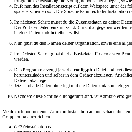
Programm selbstständig die Konfigurationsdatei anlegen, sowi
Rufe nun das Installationsscript auf dem Webspace unter der f
später erscheinen soll. Die Sprache kann nach der Installation
Im nächsten Schritt musst du die Zugangsdaten zu deiner Daten
Der Port der Datenbank muss i.d.R. nicht angegeben werden, e
in einer Datenbank betreiben willst.
Nun gibst du den Namen deiner Organisation, sowie eine allge
Im nächsten Schritt gibst du die Basisdaten für den ersten Be
werden.
Das Programm erzeugt jetzt die
config.php
Datei und legt die
herunterzuladen und selber in dem Ordner abzulegen. Anschlie
Dateien abzulegen.
Jetzt sind alle Daten hinterlegt und die Datenbank kann einger
Nachdem diese Schritte durchgeführt sind, ist Admidio erfolgre
Melde dich nun in deiner Admidio Installation an und schaue dich ei
Gruppierung einzurichten.
de/2.0/installation.txt