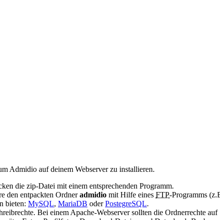
 um Admidio auf deinem Webserver zu installieren.
cken die zip-Datei mit einem entsprechenden Programm.
re den entpackten Ordner
admidio
mit Hilfe eines
FTP
-Programms (z.
n bieten:
MySQL
,
MariaDB
oder
PostegreSQL
.
eibrechte. Bei einem Apache-Webserver sollten die Ordnerrechte auf 