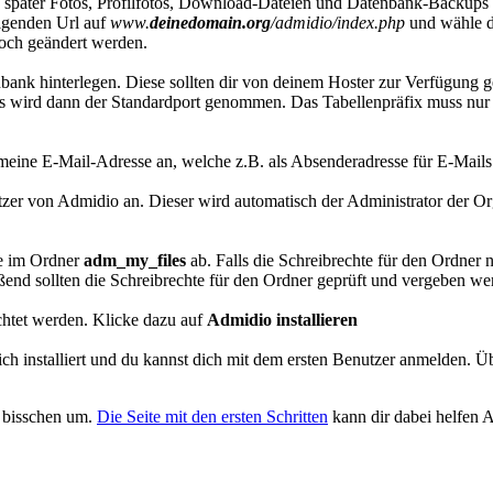
e später Fotos, Profilfotos, Download-Dateien und Datenbank-Backups 
olgenden Url auf
www.
deinedomain.org
/admidio/index.php
und wähle d
 noch geändert werden.
bank hinterlegen. Diese sollten dir von deinem Hoster zur Verfügung ge
s wird dann der Standardport genommen. Das Tabellenpräfix muss nur v
meine E-Mail-Adresse an, welche z.B. als Absenderadresse für E-Mails
nutzer von Admidio an. Dieser wird automatisch der Administrator der 
se im Ordner
adm_my_files
ab. Falls die Schreibrechte für den Ordner n
ßend sollten die Schreibrechte für den Ordner geprüft und vergeben we
ichtet werden. Klicke dazu auf
Admidio installieren
ich installiert und du kannst dich mit dem ersten Benutzer anmelden. Ü
n bisschen um.
Die Seite mit den ersten Schritten
kann dir dabei helfen A