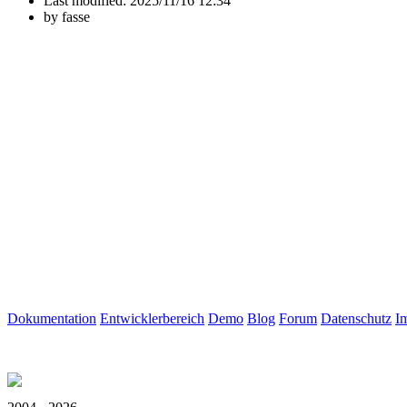
Last modified:
2025/11/16 12:34
by
fasse
Dokumentation
Entwicklerbereich
Demo
Blog
Forum
Datenschutz
I